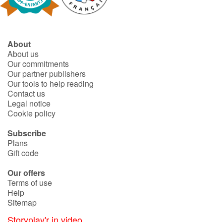
Blog
About
Learn french with Storyplay'r
About us
Our commitments
Our partner publishers
French book lists for children
Our tools to help reading
Contact us
Reading for children
Legal notice
Cookie policy
Activities and workshops
Subscribe
Plans
Dyslexia and reading disorders
Gift code
Our offers
Terms of use
Help
Sitemap
Storyplay'r in video