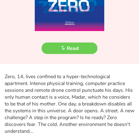
Fable, myth, literature and poetry
Princesses and princes, kings, queens and dragons
Ogres, monsters and witches
Read
Heroines and Heroes
Ecology, nature, seasons
Zero, 14, lives confined to a hyper-technological
The animals
apartment. Intense physical training, computer practice
sessions and remote drone control punctuate his days. His
Travel, epic, investigation, adventure
only human contact is a voice, Madar, which he considers
to be that of his mother. One day, a breakdown disables all
Around the world
the systems in this universe. A door opens. A street. A new
challenge? A step in the program? Is he ready? Zero
discovers fear. The cold. Another environment he doesn't
Learning
understand...