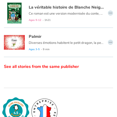
La véritable histoire de Blanche Neige qui n'a pas croqué la pomme
…
Catalogue anglais
Ce roman est une version modernisée du conte, abordant de manière humoristique les thèmes contemporains du bien-être animal, de l’exploitation par le travail, du droit des femmes ou encore de la domination patriarcale sous-jacente.
Ages 9-12
- 1h21
Contraste +
Palmir
…
Diverses émotions habitent le petit dragon, la peur, la tristesse, mais aussi la fierté, quand il trouve une solution à une difficulté, et la joie quand parfois sa traversée devient un jeu, car il reste, malgré tout, un enfant.
Help
Ages 3-5
- 9 min
Home
See all stories from the same publisher
Family
Schools
Libraries
Videos & Tutorials