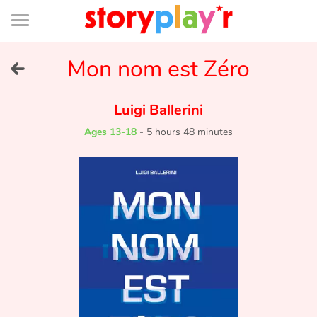
Connexion
Menu
Contenu
Recherche
Bibliothèque
Bas
de
page
Menu
➜
Mon nom est Zéro
FR
Log in
Luigi Ballerini
Ages 13-18
-
5 hours 48 minutes
Try for free
Library
Awards
Home
Tales and classics in french