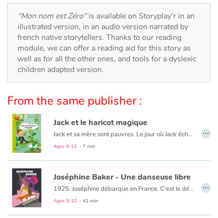
Arts, space, activities
"Mon nom est Zéro"
is available on Storyplay'r in an
Documentaries
illustrated version, in an audio version narrated by
french native storytellers. Thanks to our reading
module, we can offer a reading aid for this story as
With the family
well as for all the other ones, and tools for a dyslexic
children adapted version.
Daily life and hobbies
At school
From the same publisher :
Festivals and events
Jack et le haricot magique
…
Jack et sa mère sont pauvres. Le jour où Jack échange leur chèvre contre six graines de haricots, sa mère se fâche. Mais les graines sont en réalité magiques ! En une seule nuit, elles poussent et forment une immense échelle de verdure, semblable à un haricot géant. Jack grimpe jusqu'à son sommet et, au-delà des nuages, pénètre dans la demeure inquiétante d'un
Love and friendship
Ages 9-12
- 7 min
Social issues
Joséphine Baker - Une danseuse libre
…
1925. Joséphine débarque en France. C’est le début d’une incroyable aventure.
Emotions and feelings
Dans un tourbillon de gaieté et d’énergie, la petite fille des misérables faubourgs de Saint-Louis, Missouri, deviendra une immense vedette mais aussi une femme engagée, prête à se battre pour défendre ses valeurs.
Ages 9-12
- 41 min
Formats and illustrations