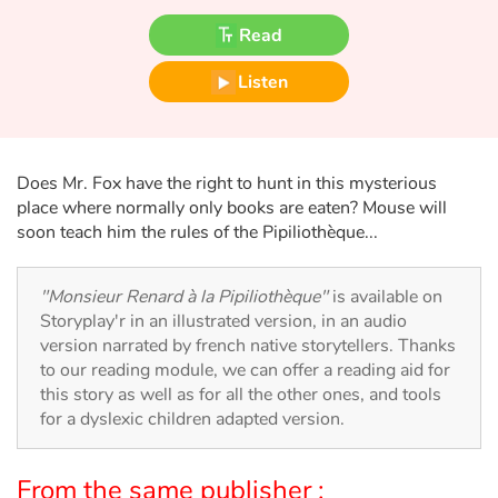
Fable, myth, literature and poetry
Read
Princesses and princes, kings, queens and dragons
Listen
Ogres, monsters and witches
Heroines and Heroes
Does Mr. Fox have the right to hunt in this mysterious
place where normally only books are eaten? Mouse will
Ecology, nature, seasons
soon teach him the rules of the Pipiliothèque...
The animals
"Monsieur Renard à la Pipiliothèque"
is available on
Storyplay'r in an illustrated version, in an audio
Travel, epic, investigation, adventure
version narrated by french native storytellers. Thanks
to our reading module, we can offer a reading aid for
Around the world
this story as well as for all the other ones, and tools
for a dyslexic children adapted version.
Learning
From the same publisher :