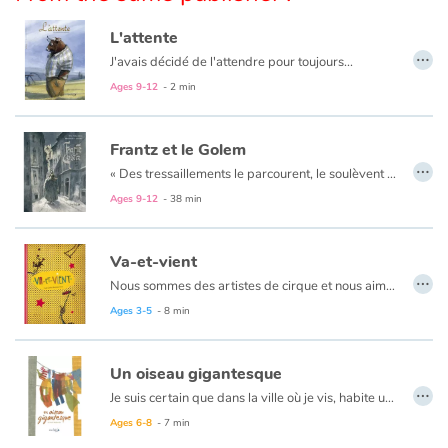
Arts, space, activities
L'attente
…
Documentaries
J'avais décidé de l'attendre pour toujours...
Ages 9-12
- 2 min
With the family
Frantz et le Golem
Daily life and hobbies
…
«
Des tressaillements le parcourent, le soulèvent et il se sent comme propulsé dans les airs par une force étrange. Il ouvre les yeux et hagard regarde autour de lui.
At school
Ages 9-12
- 38 min
Festivals and events
Va-et-vient
…
Nous sommes des artistes de cirque et nous aimons bouger, de-ci, de-là, par ici et par là.
Love and friendship
Ages 3-5
- 8 min
Social issues
Un oiseau gigantesque
…
Emotions and feelings
Je suis certain que dans la ville où je vis, habite un animal gigantesque...
Ages 6-8
- 7 min
Formats and illustrations