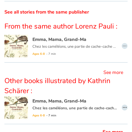
See all stories from the same publisher
Catalogue anglais
From the same author Lorenz Pauli :
Contraste +
Emma, Mama, Grand-Ma
…
Chez les caméléons, une partie de cache-cache est tout un art, minutieusement appliqué par Emma. Une complicité pleine de tendresse lie trois générations.
Help
Ages 6-8
- 7 min
Home
See more
Other books illustrated by Kathrin
Family
Schärer :
Schools
Emma, Mama, Grand-Ma
…
Chez les caméléons, une partie de cache-cache est tout un art, minutieusement appliqué par Emma. Une complicité pleine de tendresse lie trois générations.
Libraries
Ages 6-8
- 7 min
Videos & Tutorials