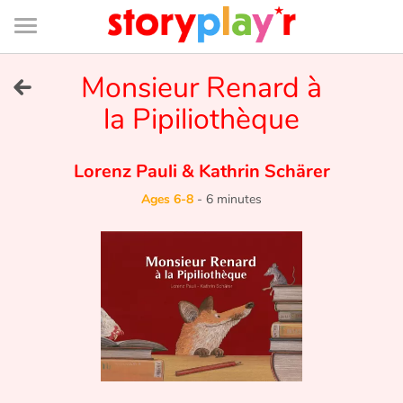
Connexion
Menu
Contenu
Recherche
Bibliothèque
Bas
de
page
Menu
➜
Monsieur Renard à
FR
la Pipiliothèque
Log in
Lorenz Pauli
&
Kathrin Schärer
Try for free
Ages 6-8
-
6 minutes
Library
Awards
Home
Tales and classics in french