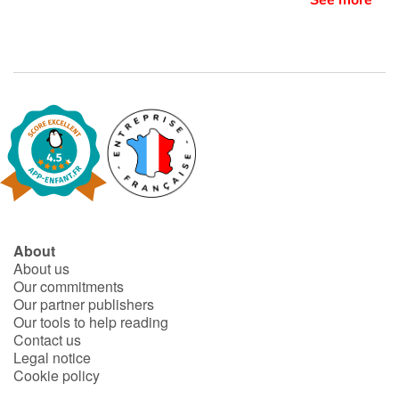
See more
Blog
Learn french with Storyplay'r
French book lists for children
Reading for children
Activities and workshops
About
Dyslexia and reading disorders
About us
Our commitments
Our partner publishers
Our tools to help reading
Contact us
Legal notice
Cookie policy