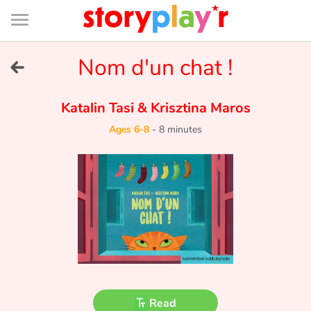
Connexion
Menu
Contenu
Recherche
Bibliothèque
Bas
de
page
Menu
➜
Nom d'un chat !
FR
Log in
Katalin Tasi
&
Krisztina Maros
Ages 6-8
-
8 minutes
Try for free
Library
Awards
Home
Tales and classics in french
Read