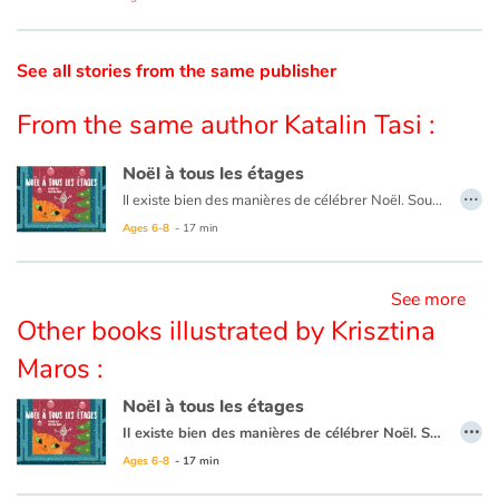
Catalogue anglais
See all stories from the same publisher
From the same author Katalin Tasi :
Contraste +
Noël à tous les étages
…
Il existe bien des manières de célébrer Noël. Sous la conduite de Minou, qui connaît enfin son véritable nom, et aux côtés de Goutte d’eau*, qui s’est introduite dans le décor de Nom d’un chat*, nous visitons les différentes familles de l’immeuble et assistons aux préparatifs de Noël de chacune d’elles.
Help
Ages 6-8
- 17 min
Home
See more
Family
Other books illustrated by Krisztina
Maros :
Schools
Noël à tous les étages
Libraries
…
Il existe bien des manières de célébrer Noël. Sous la conduite de Minou, qui connaît enfin son véritable nom, et aux côtés de Goutte d’eau*, qui s’est introduite dans le décor de Nom d’un chat*, nous visitons les différentes familles de l’immeuble et assistons aux préparatifs de Noël de chacune d’elles.
Ages 6-8
- 17 min
Videos & Tutorials