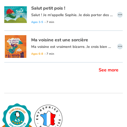
Salut petit pois !
…
Salut ! Je m'appelle Sophie. Je dois porter des lunettes. Le médecin, un ophtalmologue, pour me convaincre m'a dit : " Sophie, maintenant tu pourras facilement compter les petits pois dans ton assiette, et tu verras que les points noirs qui bougent dans l'herbe, ce sont des fourmis." Alors, ce matin j'ai décidé de partir à la recherche de toutes les choses à points et à pois. Vous m'accompagnez ?
Blog
Ages 3-5
- 7 min
Learn french with Storyplay'r
Ma voisine est une sorcière
French book lists for children
…
Ma voisine est vraiment bizarre. Je crois bien que c'est une sorcière. Elle met du sel dans son café et trempe ses carottes dans son thé. Elle tient son parapluie de travers et collectionne les vers de terre. C'est étrangement curieux tout ça et dire qu'il y en a qui ne me croient pas...
Ages 6-8
- 7 min
Reading for children
See more
Activities and workshops
Dyslexia and reading disorders