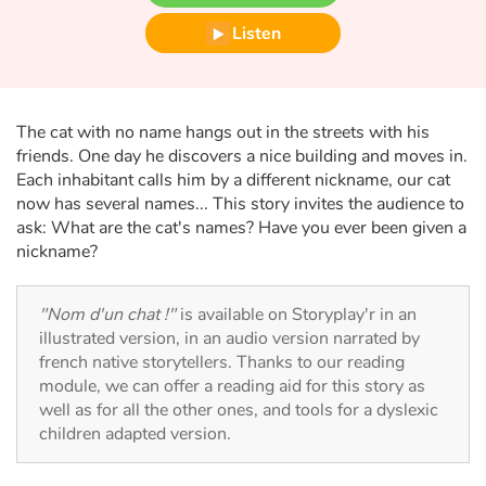
Fable, myth, literature and poetry
Listen
Princesses and princes, kings, queens and dragons
Ogres, monsters and witches
The cat with no name hangs out in the streets with his
friends. One day he discovers a nice building and moves in.
Heroines and Heroes
Each inhabitant calls him by a different nickname, our cat
now has several names... This story invites the audience to
Ecology, nature, seasons
ask: What are the cat's names? Have you ever been given a
nickname?
The animals
"Nom d'un chat !"
is available on Storyplay'r in an
Travel, epic, investigation, adventure
illustrated version, in an audio version narrated by
french native storytellers. Thanks to our reading
Around the world
module, we can offer a reading aid for this story as
well as for all the other ones, and tools for a dyslexic
children adapted version.
Learning