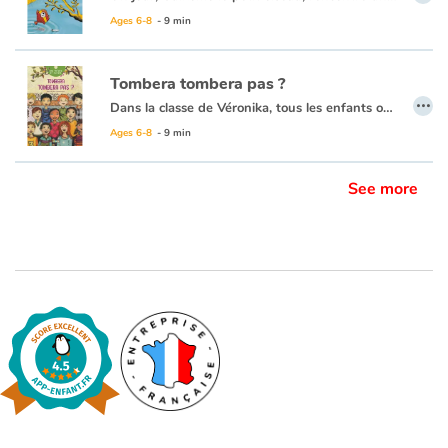
Ages 6-8
- 9 min
Tombera tombera pas ?
…
Dans la classe de Véronika, tous les enfants ont perdu une dent, sauf elle. Tous ont reçu la visite de la petite souris, sauf elle ! Elle a pourtant bien une dent qui bouge, et depuis longtemps, mais celle-ci refuse de tomber. Au fil des jours, la fillette ressent de plus en plus l’injustice de la situation, et développe une réelle jalousie envers ses camarades de classe. Alors... tombera, tombera pas ?
Ce bel album grand format, illustré de couleurs chatoyantes, est un vrai plaisir des yeux.
Ages 6-8
- 9 min
See more