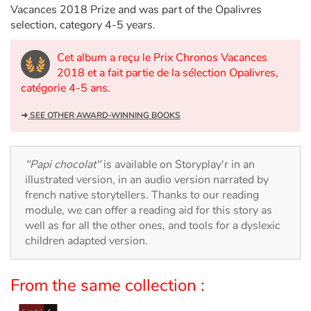
Arts, space, activities
Vacances 2018 Prize and was part of the Opalivres
selection, category 4-5 years.
Documentaries
Cet album a reçu le Prix Chronos Vacances
With the family
2018 et a fait partie de la sélection Opalivres,
catégorie 4-5 ans.
Daily life and hobbies
➜
SEE OTHER AWARD-WINNING BOOKS
At school
"Papi chocolat"
is available on Storyplay'r in an
Festivals and events
illustrated version, in an audio version narrated by
french native storytellers. Thanks to our reading
Love and friendship
module, we can offer a reading aid for this story as
well as for all the other ones, and tools for a dyslexic
Social issues
children adapted version.
Emotions and feelings
From the same collection :
Formats and illustrations