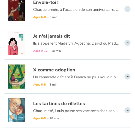
Envole-toi !
…
Chaque année, à l’occasion de son anniversaire, un père peint pour son fils un tableau. Mais pas n’importe quel tableau ! Car ces matins-là, il invite son enfant à entrer dans sa peinture pour lui transmettre un peu des valeurs qu'il a lui même reçues de ses propres parents. Ainsi, au fil des années, il l'aide à gravir une marche ou relever un défi. Jusqu'à ce que l'enfant, devenu grand, prenne son envol.
Catalogue anglais
Ages 6-8
- 7 min
Je n'ai jamais dit
Contraste +
…
Ils s’appellent Madelyn, Agostina, David ou Mademba... Ils viennent des quatre coins du monde.
Comme chacun de nous, ils ont tout au fond de leur cœur un rêve, un secret bien à eux, une peur inavouée...
Ages 9-12
- 10 min
Help
Au fil des pages, ils se dévoilent et nous offrent une part de leur intimité.
X comme adoption
Home
…
Un camarade déclare à Bianca ne plus vouloir jouer avec elle, parce qu’elle est malade. Elle est « nésouzix » ! Bouleversée, l’enfant se confie à la maîtresse qui, à l’aide d’un abécédaire imagé, explique aux enfants ce que signifie être né sous X.
Family
À travers un jeu de piste visuel, à la recherche des lettres de l’alphabet, cet album nous explique que si un enfant né sous X ne sait pas quel sang coule dans ses veines, surtout, qu’il n’en fasse pas une maladie ! Car, ce qui compte avant tout, c’est l’Amour qui l’entoure aujourd’hui.
Ages 6-8
- 8 min
Cet album offre un éclairage original sur la naissance sous X et l'adoption grâce à une histoire qui emploie les lettres de l'alphabet, à partir de ce X énigmatique. C'est plutôt bien écrit, avec simplicité et mettant en valeur des mots positifs comme Amour, Don, Espoir, Famille, Questions, Parents, etc.
Schools
Les tartines de rillettes
…
Chaque été, Louis passe ses vacances chez son grand-père, qui le régale de tartines de rillettes pour le goûter. Tous deux sont très complices, mais on comprend aussi que leur relation est encombrée de non-dit...
Libraries
Ages 6-8
- 10 min
Videos & Tutorials