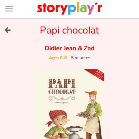
Connexion
Menu
Contenu
Recherche
Bibliothèque
Bas
de
page
Menu
➜
Papi chocolat
FR
Log in
Didier Jean
&
Zad
Ages 6-8
-
5 minutes
Try for free
Library
Awards
Home
Tales and classics in french