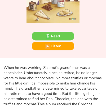
Fable, myth, literature and poetry
Princesses and princes, kings, queens and dragons
Ogres, monsters and witches
Read
Heroines and Heroes
Listen
Ecology, nature, seasons
The animals
When he was working, Salomé's grandfather was a
Travel, epic, investigation, adventure
chocolatier. Unfortunately, since he retired, he no longer
wants to hear about chocolate. No more truffles or mochas
for his little girl! It's impossible to make him change his
Around the world
mind. The grandfather is determined to take advantage of
his retirement to have a good time. But the little girl is just
Learning
as determined to find her Papi Chocolat, the one with the
truffles and mochas.This album received the Chronos