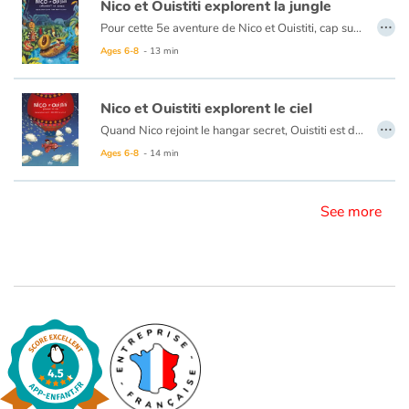
Nico et Ouistiti explorent la jungle
…
Pour cette 5e aventure de Nico et Ouistiti, cap sur la jungle ! À bord de leur magnifique barque à tête de lion tout juste terminée, nos deux intrépides explorateurs partent au Pays des Masques où, selon le cousin de Ouistiti, se prépare une grande fête. Mais dès leur arrivée dans la jungle, ils sont emmenés par un groupe d’hommes masqués et présentés au Grand Sorcier qui leur confie une mission, croyant avoir affaire à deux sorciers plus grands que lui : retrouver le Masque qui apporte la Pluie, tout juste volé par une terrible sorcière. Ni une ni deux, Nico et Ouistiti répondent présent même s’ils ont un peu la trouille…mais la grande fête aura bien lieu si toutefois ils rapportent le précieux sésame !
Blog
Ages 6-8
- 13 min
Learn french with Storyplay'r
Nico et Ouistiti explorent le ciel
…
Quand Nico rejoint le hangar secret, Ouistiti est déjà aux commandes du grand Ballon-Machine qui les emportera vers le ciel et l’espace. Entre de surprenantes rencontres avec les moutons-nuages, un drôle de petit homme vert, les Grandes Princesses du Ciel et un Père Noël en détresse, l’aventure continue avec une nouvelle mission acrobatique sur la Planète Sucrée !
French book lists for children
Ages 6-8
- 14 min
Reading for children
See more
Activities and workshops
Dyslexia and reading disorders