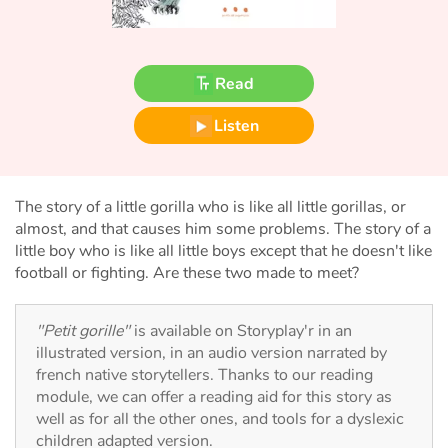
Fable, myth, literature and poetry
Princesses and princes, kings, queens and dragons
Read
Ogres, monsters and witches
Listen
Heroines and Heroes
Ecology, nature, seasons
The story of a little gorilla who is like all little gorillas, or
almost, and that causes him some problems. The story of a
little boy who is like all little boys except that he doesn't like
The animals
football or fighting. Are these two made to meet?
Travel, epic, investigation, adventure
"Petit gorille"
is available on Storyplay'r in an
illustrated version, in an audio version narrated by
Around the world
french native storytellers. Thanks to our reading
module, we can offer a reading aid for this story as
Learning
well as for all the other ones, and tools for a dyslexic
children adapted version.