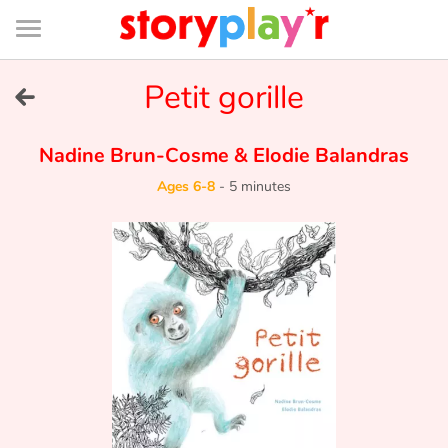
Connexion
Menu
Contenu
Recherche
Bibliothèque
Bas
de
page
Menu
➜
Petit gorille
FR
Log in
Nadine Brun-Cosme
&
Elodie Balandras
Ages 6-8
-
5 minutes
Try for free
Library
Awards
Home
Tales and classics in french