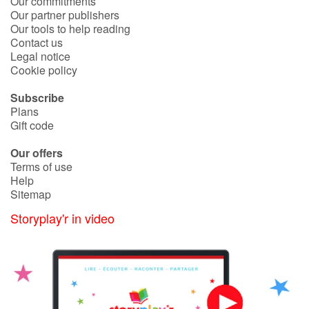
Our commitments
Our partner publishers
Our tools to help reading
Blog
Contact us
Legal notice
Cookie policy
Learn french with Storyplay'r
Subscribe
French book lists for children
Plans
Gift code
Reading for children
Our offers
Terms of use
Activities and workshops
Help
Sitemap
Dyslexia and reading disorders
Storyplay'r in video