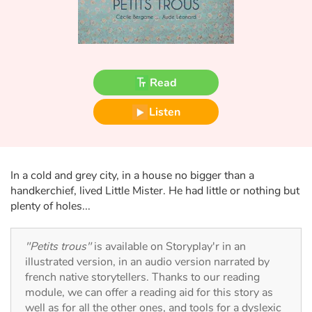
Fable, myth, literature and poetry
Princesses and princes, kings, queens and dragons
Ogres, monsters and witches
Read
Heroines and Heroes
Listen
Ecology, nature, seasons
In a cold and grey city, in a house no bigger than a
The animals
handkerchief, lived Little Mister. He had little or nothing but
plenty of holes...
Travel, epic, investigation, adventure
Around the world
"Petits trous"
is available on Storyplay'r in an
illustrated version, in an audio version narrated by
french native storytellers. Thanks to our reading
Learning
module, we can offer a reading aid for this story as
well as for all the other ones, and tools for a dyslexic