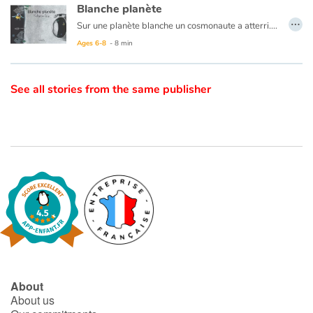
Blanche planète
…
Sur une planète blanche un cosmonaute a atterri. Il va explorer les lieux et découvrir ses habitants et leur mode de vie qui n'est pas sans rappeler le nôtre et pour cause…
Catalogue anglais
Ages 6-8
- 8 min
Contraste +
See all stories from the same publisher
Help
Home
Family
Schools
Libraries
About
Videos & Tutorials
About us