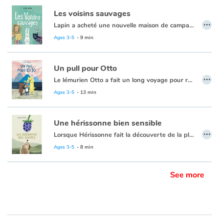
Les voisins sauvages
…
Lapin a acheté une nouvelle maison de campagne et les vacances ne vont pas tout à fait se passer comme prévu. Des bêtes sauvages ont envahi le jardin de Lapin. Il a très très peur ! Heureusement que sa maman est là... elle a peut-être trouvé la solution. Une petite fête, un peu de musique et une bonne tarte aux fraises peuvent faire des merveilles !
Un album coup de cœur, sur la différence et le dépassement de soi !
Ages 3-5
- 9 min
Un pull pour Otto
…
Le lémurien Otto a fait un long voyage pour rejoindre ses amis Lisa et Nils dans le Grand Nord. C’est là qu’il veut peindre la magnifique aurore boréale. Mais, la nuit est froide et son frêle pelage ne suffit pas… Lisa et Nils vont lui fabriquer un pull très spécial. Otto a vraiment des amis formidables !
Cette nouvelle histoire […] célèbre l’amitié et l’entraide artisanale de manière fort originale !
Ages 3-5
- 13 min
Une hérissonne bien sensible
…
Lorsque Hérissonne fait la découverte de la plus belle et la plus juteuse des mûres, tout le monde semble savoir mieux qu’elle ce qu’il faut en faire… Et on peut faire bien des choses avec une mûre pareille. Hérissonne se laissera-t-elle influencer ou saura-t-elle suivre son instinct ?
Un petit album gourmand, aux illustrations pastel douces qui vous donnera l’eau à la bouche…
Ages 3-5
- 8 min
See more