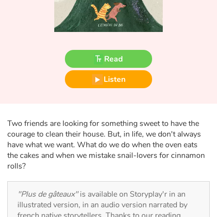
Fable, myth, literature and poetry
Princesses and princes, kings, queens and dragons
Ogres, monsters and witches
Read
Heroines and Heroes
Listen
Ecology, nature, seasons
Two friends are looking for something sweet to have the
The animals
courage to clean their house. But, in life, we don't always
have what we want. What do we do when the oven eats
Travel, epic, investigation, adventure
the cakes and when we mistake snail-lovers for cinnamon
rolls?
Around the world
"Plus de gâteaux"
is available on Storyplay'r in an
Learning
illustrated version, in an audio version narrated by
french native storytellers. Thanks to our reading