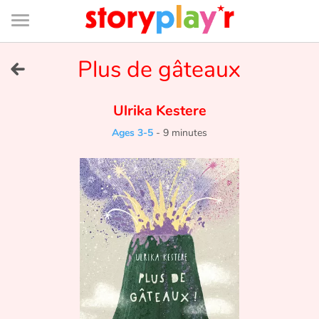
Connexion
Menu
Contenu
Recherche
Bibliothèque
Bas
de
page
Menu
➜
Plus de gâteaux
FR
Log in
Ulrika Kestere
Ages 3-5
-
9 minutes
Try for free
Library
Awards
Home
Tales and classics in french