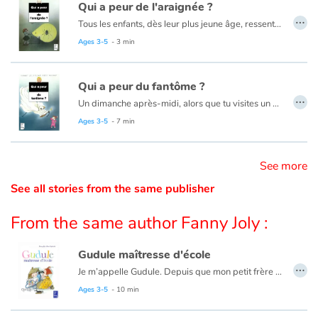
Qui a peur de l'araignée ?
…
Tous les enfants, dès leur plus jeune âge, ressentent la peur, imaginaire ou bien réelle ! Alors, racontez-leur ces histoires qui les emmènent au bout de leurs terreurs enfantines, pour apprendre à en sourire…
Catalogue anglais
Ages 3-5
- 3 min
Qui a peur du fantôme ?
Contraste +
…
Un dimanche après-midi, alors que tu visites un château avec tes parents, tu décides d'explorer un peu les lieux. Tout à coup, dans l’obscurité, une voix crie. On dirait un rire méchant, accompagné de bruits de ferraille. En bas de l’escalier, tu aperçois un genre de gros oiseau blanc ! Mais voilà que c’est un… FANTÔME !
Ages 3-5
- 7 min
Help
Home
See more
See all stories from the same publisher
Family
From the same author Fanny Joly :
Schools
Gudule maîtresse d'école
…
Libraries
Je m’appelle Gudule. Depuis que mon petit frère Gaston est né, on dirait que le cerveau de Maman s’est vidé. Toute la journée, elle est collée à lui en faisant : « Agueuh, reuh, gaaaah, geuh. » Alors, pour éviter que mon frère ne devienne idiot… J’ai décidé de prendre les choses en main. « Mon petit vieux, je lui ai dit, ta fantastique grande sœur va t’apprendre les choses importantes de la vie. »
Ce livre est aussi disponible en anglais :
Teacher Gudule
Ages 3-5
- 10 min
Videos & Tutorials