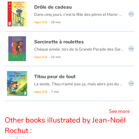
Drôle de cadeau
…
Dans cinq jours, c'est la fête des pères et Marie-Lou n'a pas de cadeau. Le ouistiti qu'elle a fait à l'école est raté. Ses autres idées sont trop difficiles à réaliser. Et sa tirelire désespérément vide. Pourtant, Marie-Lou est bien décidée à offrir à son papa un cadeau magnifique, surprenant, original. Un cadeau qu'il n'oubliera jamais. Et quand Marie-Lou a décidé quelque chose...
Blog
Ages 6-8
- 19 min
Learn french with Storyplay'r
Sorcinette à roulettes
…
French book lists for children
Chaque année, lors de la Grande Parade des Sorciers, les Dubalai remportent le Chaudron d'Or ! Mais la cadette, Sorcinette, ne semble pas très douée et loupe tous ses sorts. Pourtant, cette année, Sorcinette doit participer au concours. Sa famille est très inquiète...
Ages 6-8
- 10 min
Reading for children
Titou peur de tout
Activities and workshops
…
La sieste, Titou n'aime pas ça, mais alors
pas du tout. Si bien qu'au moindre bruit... Titou se relève, et part combattre les monstres. Car, tout le monde le sait, les maisons en regorgent !
Ages 6-8
- 7 min
Dyslexia and reading disorders
See more
Other books illustrated by Jean-Noël
Rochut :