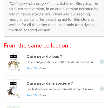
Arts, space, activities
"Qui a peur de l’orage ?"
is available on Storyplay'r in
an illustrated version, in an audio version narrated by
Documentaries
french native storytellers. Thanks to our reading
module, we can offer a reading aid for this story as
With the family
well as for all the other ones, and tools for a dyslexic
children adapted version.
Daily life and hobbies
From the same collection :
At school
Qui a peur du loup ?
…
Festivals and events
Un enfant joue dans le petit bois derrière chez lui... Tout content, il touille la gadouille en chantonnant. Tout à coup, il voit une forme noire, et une gueule cent fois trop grande avec cent fois trop de dents dedans qui lui crie "WOUWOUWOUH". Horreur ! Mais c'est un loup !...
Ages 3-5
- 8 min
Love and friendship
Qui a peur de la sorcière ?
Social issues
…
Les histoires de sorcière peuvent arriver à n'importe qui et quand elles arrivent, ce n'est pas une partie de plaisir ! Pour commencer, une sorcière, c'est affreux à regarder. En plus, ça peut transformer un enfant en crapaud bossu ou lui faire boire un infâme remontant. Le tout, dans une affaire aussi terrible, est d'arriver à avoir suffisamment d'imagination pour sortir d'entre ses doigts crochus et couverts de verrues.
Emotions and feelings
Ages 3-5
- 8 min
Formats and illustrations