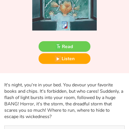
Fable, myth, literature and poetry
Princesses and princes, kings, queens and dragons
Ogres, monsters and witches
Heroines and Heroes
Read
Listen
Ecology, nature, seasons
The animals
It's night, you're in your bed. You devour your favorite
Travel, epic, investigation, adventure
books and chips. It's forbidden, but who cares! Suddenly, a
flash of light bursts into your room, followed by a huge
Around the world
BANG! Horror, it's the storm, the dreadful storm that
scares you so much! Where to run, where to hide to
Learning
escape its wickedness?