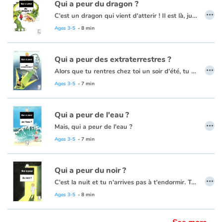
Qui a peur du dragon ?
…
C'est un dragon qui vient d'atterir ! Il est là, juste en face de toi !
Ages 3-5
- 8 min
Qui a peur des extraterrestres ?
…
Alors que tu rentres chez toi un soir d'été, tu rencontres des petits extraterrestres qui se mettent à t'osculter sous tous les angles dans leur vaisseau spatial... Horreur malheur !
Ages 3-5
- 7 min
Qui a peur de l'eau ?
…
Mais, qui a peur de l'eau ?
Ages 3-5
- 7 min
Qui a peur du noir ?
…
C'est la nuit et tu n'arrives pas à t'endormir. Tu guettes la lumière du couloir. Tu entends tes parents qui parlent et qui rient. Mais soudain, CLAC, tout s'éteint et tes parents vont se coucher... Et voilà que, dans le noir, tu entends des bruits très bizarres... Quand la nuit est bien noire, on en a une peur bleue !
Ages 3-5
- 8 min