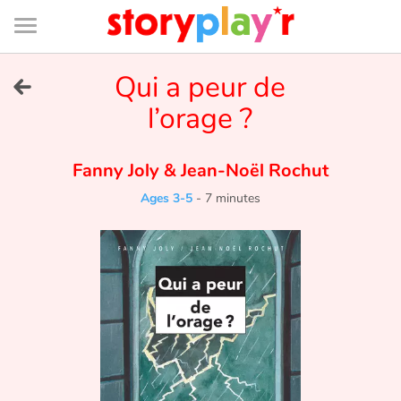
Connexion
Menu
Contenu
Recherche
Bibliothèque
Bas
de
page
Menu
➜
Qui a peur de
FR
l’orage ?
Log in
Fanny Joly
&
Jean-Noël Rochut
Try for free
Ages 3-5
-
7 minutes
Library
Awards
Home
Tales and classics in french