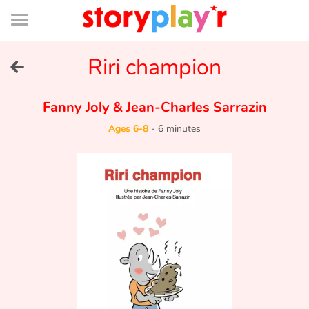
Connexion
Menu
Contenu
Recherche
Bibliothèque
Bas
de
page
Menu
➜
Riri champion
FR
Log in
Fanny Joly
&
Jean-Charles Sarrazin
Ages 6-8
-
6 minutes
Try for free
Library
Awards
Home
Tales and classics in french