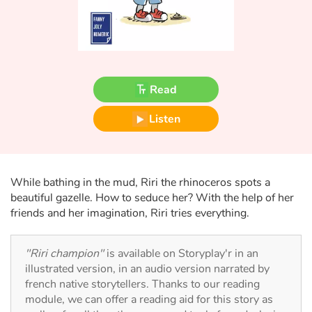
Fable, myth, literature and poetry
Princesses and princes, kings, queens and dragons
Ogres, monsters and witches
Read
Heroines and Heroes
Listen
Ecology, nature, seasons
The animals
While bathing in the mud, Riri the rhinoceros spots a
beautiful gazelle. How to seduce her? With the help of her
Travel, epic, investigation, adventure
friends and her imagination, Riri tries everything.
Around the world
"Riri champion"
is available on Storyplay'r in an
illustrated version, in an audio version narrated by
Learning
french native storytellers. Thanks to our reading
module, we can offer a reading aid for this story as