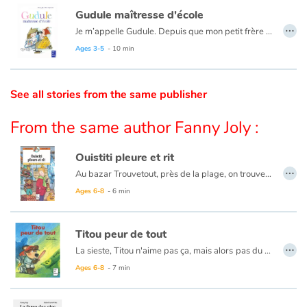
Gudule maîtresse d'école
…
Catalogue anglais
Je m’appelle Gudule. Depuis que mon petit frère Gaston est né, on dirait que le cerveau de Maman s’est vidé. Toute la journée, elle est collée à lui en faisant : « Agueuh, reuh, gaaaah, geuh. » Alors, pour éviter que mon frère ne devienne idiot… J’ai décidé de prendre les choses en main. « Mon petit vieux, je lui ai dit, ta fantastique grande sœur va t’apprendre les choses importantes de la vie. »
Ce livre est aussi disponible en anglais :
Teacher Gudule
Ages 3-5
- 10 min
Contraste +
See all stories from the same publisher
From the same author Fanny Joly :
Help
Ouistiti pleure et rit
Home
…
Au bazar Trouvetout, près de la plage, on trouve vraiment tout. Même des jouets de Noël. Mais cette année, le patron a mis en vitrine un Ouistiti en peluche qui ne plaît pas à la patronne. Coincé sur son étagère, Ouistiti voudrait tant qu’un enfant le choisisse...
Family
Ages 6-8
- 6 min
Schools
Titou peur de tout
…
La sieste, Titou n'aime pas ça, mais alors
pas du tout. Si bien qu'au moindre bruit... Titou se relève, et part combattre les monstres. Car, tout le monde le sait, les maisons en regorgent !
Libraries
Ages 6-8
- 7 min
Videos & Tutorials