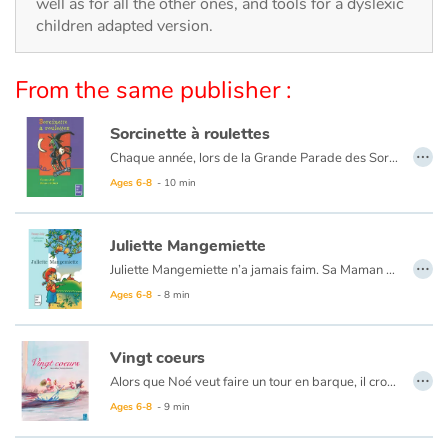
Arts, space, activities
well as for all the other ones, and tools for a dyslexic
children adapted version.
Documentaries
From the same publisher :
With the family
Sorcinette à roulettes
…
Daily life and hobbies
Chaque année, lors de la Grande Parade des Sorciers, les Dubalai remportent le Chaudron d'Or ! Mais la cadette, Sorcinette, ne semble pas très douée et loupe tous ses sorts. Pourtant, cette année, Sorcinette doit participer au concours. Sa famille est très inquiète...
Ages 6-8
- 10 min
At school
Juliette Mangemiette
Festivals and events
…
Juliette Mangemiette n’a jamais faim. Sa Maman est très inquiète. Elle essaie toutes ses recettes !
Love and friendship
Ages 6-8
- 8 min
Social issues
Vingt coeurs
…
Alors que Noé veut faire un tour en barque, il croise sur son chemin une ribambelle d'animaux qui veulent l'accompagner. Une fois sur les flots, une tempête éclate... Noé parviendra-t-il à rejoindre son amoureuse ?
Emotions and feelings
Ages 6-8
- 9 min
Formats and illustrations