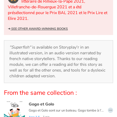
Arts, space, activities
littéraire de Rillieux-la-Pape 2021,
Villefranche-de-Rouergue 2021 et a été
présélectionné pour le Prix BAL 2021 et le Prix Lire et
Documentaries
Elire 2021.
With the family
➜
SEE OTHER AWARD-WINNING BOOKS
Daily life and hobbies
"Superfish"
is available on Storyplay'r in an
At school
illustrated version, in an audio version narrated by
french native storytellers. Thanks to our reading
module, we can offer a reading aid for this story as
Festivals and events
well as for all the other ones, and tools for a dyslexic
children adapted version.
Love and friendship
Social issues
From the same collection :
Emotions and feelings
Gogo et Golo
…
Gogo et Golo sont sur un bateau. Gogo tombe à l’eau. Qui reste ? Golo seul sur le bateau cherche Gogo dans les flots, quand surgit un cachalot. Une fantaisie littéraire pleine d’humour et de couleurs. Soyez attentifs, ne perdez pas de vue les personnages !
Formats and illustrations