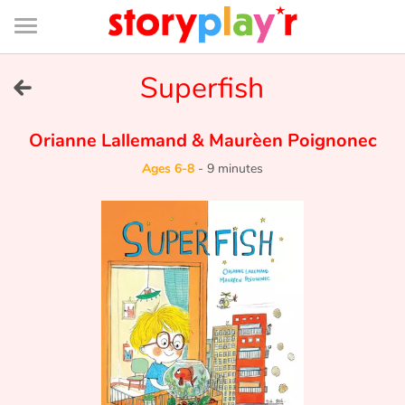
Connexion
Menu
Contenu
Recherche
Bibliothèque
Bas
de
page
Menu
➜
Superfish
FR
Log in
Orianne Lallemand
&
Maurèen Poignonec
Ages 6-8
-
9 minutes
Try for free
Library
Awards
Home
Tales and classics in french