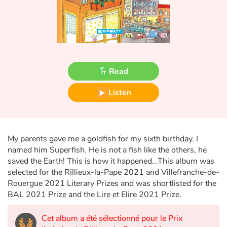
Fable, myth, literature and poetry
Princesses and princes, kings, queens and dragons
Ogres, monsters and witches
Read
Heroines and Heroes
Listen
Ecology, nature, seasons
The animals
My parents gave me a goldfish for my sixth birthday. I
named him Superfish. He is not a fish like the others, he
Travel, epic, investigation, adventure
saved the Earth! This is how it happened...This album was
selected for the Rillieux-la-Pape 2021 and Villefranche-de-
Around the world
Rouergue 2021 Literary Prizes and was shortlisted for the
BAL 2021 Prize and the Lire et Elire 2021 Prize.
Learning
Cet album a été sélectionné pour le Prix