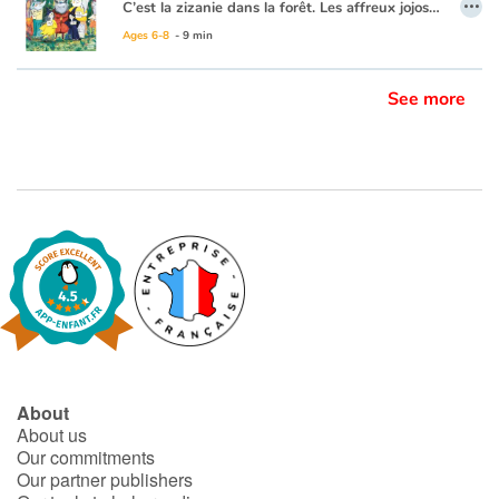
…
C’est la zizanie dans la forêt. Les affreux jojos qui hantent les lieux ne sont pas contents du tout. Et pour cause : PLUS PERSONNE N’A PEUR D’EUX ! La faute à qui ? À Bergamote, une mamie bien culottée qui est venue squatter l’ancienne maison des sept nains. Mais ogres, sorcières, grands méchants loups et autres monstres poilus sont bien décidés à ne pas se laisser faire face au danger qui menace leurs petites affaires...
Ages 6-8
- 9 min
See more
About
About us
Our commitments
Our partner publishers