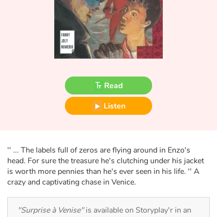
Fable, myth, literature and poetry
Princesses and princes, kings, queens and dragons
Ogres, monsters and witches
Heroines and Heroes
Read
Ecology, nature, seasons
Listen
The animals
Travel, epic, investigation, adventure
'' ... The labels full of zeros are flying around in Enzo's
head. For sure the treasure he's clutching under his jacket
Around the world
is worth more pennies than he's ever seen in his life. '' A
crazy and captivating chase in Venice.
Learning
"Surprise à Venise"
is available on Storyplay'r in an