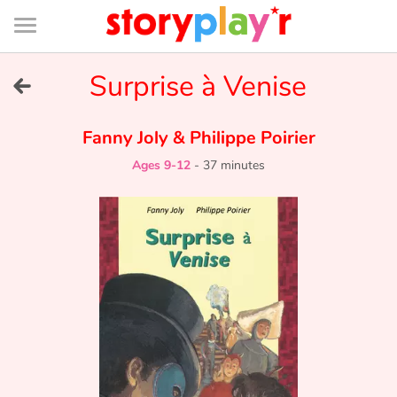
Connexion
Menu
Contenu
Recherche
Bibliothèque
Bas
de
page
Menu
➜
Surprise à Venise
FR
Log in
Fanny Joly
&
Philippe Poirier
Ages 9-12
-
37 minutes
Try for free
Library
Awards
Home
Tales and classics in french