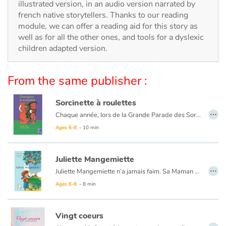
Arts, space, activities
illustrated version, in an audio version narrated by
french native storytellers. Thanks to our reading
module, we can offer a reading aid for this story as
Documentaries
well as for all the other ones, and tools for a dyslexic
children adapted version.
With the family
Daily life and hobbies
From the same publisher :
At school
Sorcinette à roulettes
…
Chaque année, lors de la Grande Parade des Sorciers, les Dubalai remportent le Chaudron d'Or ! Mais la cadette, Sorcinette, ne semble pas très douée et loupe tous ses sorts. Pourtant, cette année, Sorcinette doit participer au concours. Sa famille est très inquiète...
Festivals and events
Ages 6-8
- 10 min
Love and friendship
Juliette Mangemiette
…
Juliette Mangemiette n’a jamais faim. Sa Maman est très inquiète. Elle essaie toutes ses recettes !
Social issues
Ages 6-8
- 8 min
Emotions and feelings
Vingt coeurs
…
Formats and illustrations