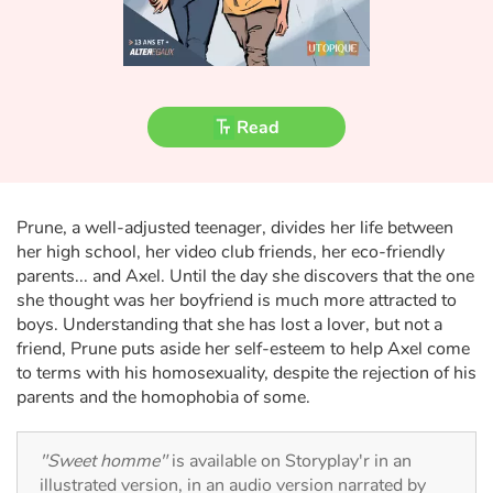
Fable, myth, literature and poetry
Princesses and princes, kings, queens and dragons
Ogres, monsters and witches
Read
Heroines and Heroes
Ecology, nature, seasons
Prune, a well-adjusted teenager, divides her life between
her high school, her video club friends, her eco-friendly
parents... and Axel. Until the day she discovers that the one
The animals
she thought was her boyfriend is much more attracted to
boys. Understanding that she has lost a lover, but not a
Travel, epic, investigation, adventure
friend, Prune puts aside her self-esteem to help Axel come
to terms with his homosexuality, despite the rejection of his
Around the world
parents and the homophobia of some.
Learning
"Sweet homme"
is available on Storyplay'r in an
illustrated version, in an audio version narrated by