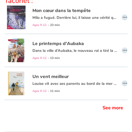
Taconet :
Mon cœur dans la tempête
…
Milo a fugué. Derrière lui, il laisse une vérité qu’il ne veut pas admettre : il a été adopté. Dans son cœur, la tempête fait rage. Sans cesse, une question revient et le taraude : "Est-ce qu’ils m’aimaient, ces parents qui m’ont abandonné ?". Au cours de sa fuite en avant, une rencontre incongrue l’aidera à mieux comprendre le sens de sa propre existence…et peu à peu trouver le chemin vers la résilience.
Ages 9-12
- 23 min
Le printemps d'Aubaka
…
Dans la ville d’Aubaka, le nouveau roi a tiré la sonnette d’alarme : une horde de barbares rôderait aux abords de la cité. Sans plus tarder, le souverain impose aux habitants des mesures de plus en plus contraignantes pour protéger le royaume de ce terrible danger. Même si personne n’a vu le début du commencement de l’ombre d’une menace, petit à petit, la peur fait son nid. Chacun se terre chez soi et le royaume s’enfonce dans un hiver gris et froid. Jusqu’au retour de Milann qui apporte avec lui le printemps...
Ages 9-12
- 13 min
Un vent meilleur
…
Louise vit avec ses parents au bord de la mer dans le nord de la France. Elle aime passer du temps auprès de sa tante, une bricoleuse hors pair, et pratiquer son activité préférée : la chasse aux mouettes ! Un jour, sur la plage, elle fait la connaissance d’Asaf. Le jeune garçon vit avec sa famille, sous une tente de fortune, dans le bois près de chez elle. Ils ont fui leur pays en guerre...
Ages 9-12
- 11 min
See more