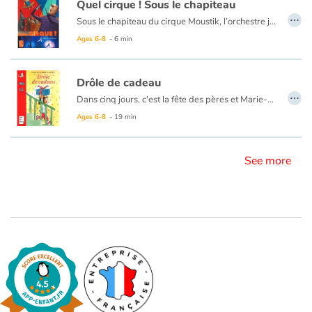
Quel cirque ! Sous le chapiteau
…
Sous le chapiteau du cirque Moustik, l’orchestre joue un air plein d’entrain. Les enfants frappent dans leurs mains. Ca va commencer…
Blog
Ages 6-8
- 6 min
Learn french with Storyplay'r
Drôle de cadeau
…
Dans cinq jours, c'est la fête des pères et Marie-Lou n'a pas de cadeau. Le ouistiti qu'elle a fait à l'école est raté. Ses autres idées sont trop difficiles à réaliser. Et sa tirelire désespérément vide. Pourtant, Marie-Lou est bien décidée à offrir à son papa un cadeau magnifique, surprenant, original. Un cadeau qu'il n'oubliera jamais. Et quand Marie-Lou a décidé quelque chose...
French book lists for children
Ages 6-8
- 19 min
Reading for children
See more
Activities and workshops
Dyslexia and reading disorders