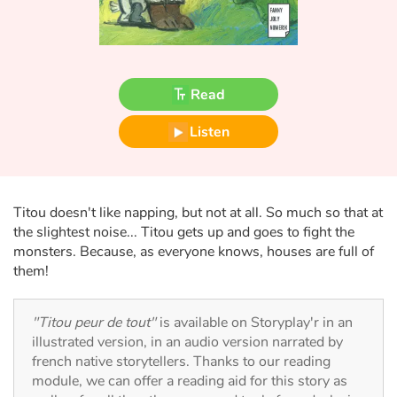
Fable, myth, literature and poetry
Princesses and princes, kings, queens and dragons
Read
Ogres, monsters and witches
Listen
Heroines and Heroes
Ecology, nature, seasons
Titou doesn't like napping, but not at all. So much so that at
The animals
the slightest noise... Titou gets up and goes to fight the
monsters. Because, as everyone knows, houses are full of
Travel, epic, investigation, adventure
them!
Around the world
"Titou peur de tout"
is available on Storyplay'r in an
illustrated version, in an audio version narrated by
Learning
french native storytellers. Thanks to our reading
module, we can offer a reading aid for this story as