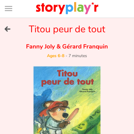
Connexion
Menu
Contenu
Recherche
Bibliothèque
Bas
de
page
Menu
➜
Titou peur de tout
FR
Log in
Fanny Joly
&
Gérard Franquin
Ages 6-8
-
7 minutes
Try for free
Library
Awards
Home
Tales and classics in french