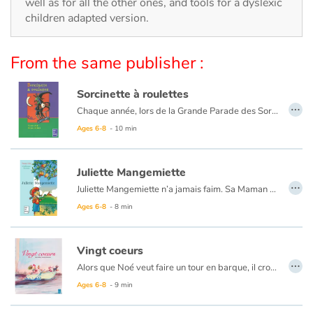
Arts, space, activities
well as for all the other ones, and tools for a dyslexic
children adapted version.
Documentaries
From the same publisher :
With the family
Sorcinette à roulettes
…
Daily life and hobbies
Chaque année, lors de la Grande Parade des Sorciers, les Dubalai remportent le Chaudron d'Or ! Mais la cadette, Sorcinette, ne semble pas très douée et loupe tous ses sorts. Pourtant, cette année, Sorcinette doit participer au concours. Sa famille est très inquiète...
Ages 6-8
- 10 min
At school
Juliette Mangemiette
Festivals and events
…
Juliette Mangemiette n’a jamais faim. Sa Maman est très inquiète. Elle essaie toutes ses recettes !
Love and friendship
Ages 6-8
- 8 min
Social issues
Vingt coeurs
…
Alors que Noé veut faire un tour en barque, il croise sur son chemin une ribambelle d'animaux qui veulent l'accompagner. Une fois sur les flots, une tempête éclate... Noé parviendra-t-il à rejoindre son amoureuse ?
Emotions and feelings
Ages 6-8
- 9 min
Formats and illustrations