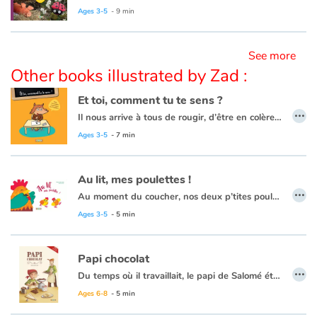
Ages 3-5
- 9 min
See more
Other books illustrated by Zad :
Et toi, comment tu te sens ?
…
Il nous arrive à tous de rougir, d’être en colère, ou au contraire de nous sentir pousser des ailes. Mais pour les plus jeunes, il est souvent difficile de maîtriser ses émotions. Ce livre a pour objectif d’aider les enfants, à partir de 3 ans, à mettre un nom sur ce qu’ils ressentent, pour apprivoiser leurs émotions et mieux vivre avec elles.
13 émotions sont abordées au fil des pages, en suivant une progression du niveau de langage et de compréhension.
Ages 3-5
- 7 min
Au lit, mes poulettes !
…
Au moment du coucher, nos deux p’tites poulettes n’ont aucune envie d’aller dormir dans leur poulailler. Elles essaient tour à tour le lit du cochon, celui du canard, du lapin, du chat, du chien, et même celui des moutons.
Finalement, elles découvrent que rien ne vaut son propre lit douillet…
Ages 3-5
- 5 min
Sous la couette, c’est vraiment chouette !
Papi chocolat
…
Retrouvez dans ce livre des tutos imagés de langue des signes !
Du temps où il travaillait, le papi de Salomé était chocolatier. Hélas, depuis qu’il a pris sa retraite, il ne veut plus entendre parler de chocolat. Pour sa petite fille, fini les truffes et les mokas ! Impossible de le faire changer d’avis. Le papi est bien décidé à profiter de sa retraite pour prendre du bon temps. Mais la fillette est tout aussi résolue à retrouver son Papi Chocolat, celui des truffes et des mokas.
Ages 6-8
- 5 min