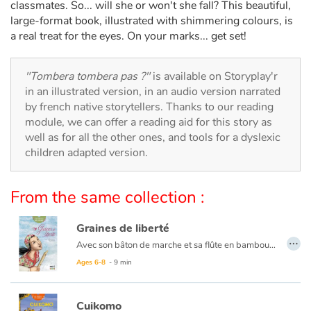
Arts, space, activities
classmates. So... will she or won't she fall? This beautiful,
large-format book, illustrated with shimmering colours, is
a real treat for the eyes. On your marks... get set!
Documentaries
With the family
"Tombera tombera pas ?"
is available on Storyplay'r
in an illustrated version, in an audio version narrated
Daily life and hobbies
by french native storytellers. Thanks to our reading
module, we can offer a reading aid for this story as
well as for all the other ones, and tools for a dyslexic
At school
children adapted version.
Festivals and events
From the same collection :
Love and friendship
Graines de liberté
…
Social issues
Avec son bâton de marche et sa flûte en bambou, la conteuse allait de village en village, d’un pays à l’autre, profitant de chaque rencontre comme d’un cadeau. Mais un jour, alors qu’elle sortait son instrument, tous les villageois quittèrent la place. Même les enfants, d’ordinaire si curieux, lui tournèrent le dos. Un bel hommage à la liberté d’expression.
Ages 6-8
- 9 min
Emotions and feelings
Cuikomo
Formats and illustrations