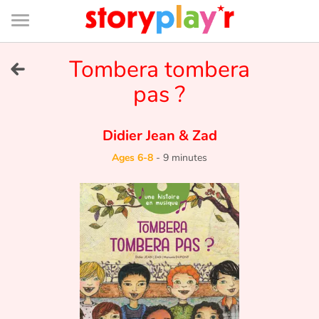
Connexion
Menu
Contenu
Recherche
Bibliothèque
Bas
de
page
Menu
➜
Tombera tombera
FR
pas ?
Log in
Didier Jean
&
Zad
Try for free
Ages 6-8
-
9 minutes
Library
Awards
Home
Tales and classics in french