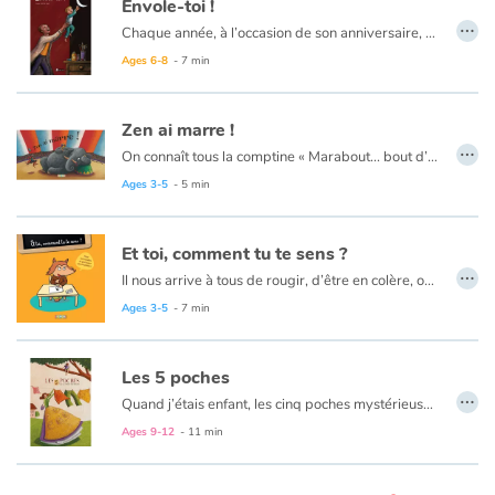
Envole-toi !
…
Chaque année, à l’occasion de son anniversaire, un père peint pour son fils un tableau. Mais pas n’importe quel tableau ! Car ces matins-là, il invite son enfant à entrer dans sa peinture pour lui transmettre un peu des valeurs qu'il a lui même reçues de ses propres parents. Ainsi, au fil des années, il l'aide à gravir une marche ou relever un défi. Jusqu'à ce que l'enfant, devenu grand, prenne son envol.
Blog
Ages 6-8
- 7 min
Learn french with Storyplay'r
Zen ai marre !
…
On connaît tous la comptine « Marabout... bout d’ficelle... » qui a bercé notre enfance. Comptine dont le principe est fondé sur un enchaînement de mots rigolos et d’associations d’idées.
French book lists for children
La voici revisitée, enrichie, et transposée dans l’univers coloré du cirque. Jongleurs, machinistes, animaux, clowns, illustrent à leur manière les expressions variées de la chansonnette. Les auteurs parviennent à créer une vraie histoire, celle d’une journée au cirque, à partir d’expressions plus hétéroclites les uns que les autres. La multitude de détails et le dynamisme des images titillent la curiosité des enfants, qui enrichissent leur vocabulaire avec beaucoup de plaisir.
Ages 3-5
- 5 min
Le concept est soutenu par la qualité plastique des illustrations au pastel sec de ZAD qui interprète avec beaucoup d’à propos cette chanson loufoque.
Reading for children
Et toi, comment tu te sens ?
…
Activities and workshops
Il nous arrive à tous de rougir, d’être en colère, ou au contraire de nous sentir pousser des ailes. Mais pour les plus jeunes, il est souvent difficile de maîtriser ses émotions. Ce livre a pour objectif d’aider les enfants, à partir de 3 ans, à mettre un nom sur ce qu’ils ressentent, pour apprivoiser leurs émotions et mieux vivre avec elles.
13 émotions sont abordées au fil des pages, en suivant une progression du niveau de langage et de compréhension.
Ages 3-5
- 7 min
Dyslexia and reading disorders
Les 5 poches
…
Quand j’étais enfant, les cinq poches mystérieuses qui ornaient les jupes de ma maman occupaient toutes mes pensées.
Que pouvaient-elles contenir ? Je passais des heures à l’imaginer.
Ages 9-12
- 11 min
Adulte, je reçus les cinq poches en héritage.
La lettre qui les accompagnait allait-elle m’aider à découvrir leurs secrets ?