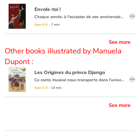
Envole-toi !
…
Chaque année, à l’occasion de son anniversaire, un père peint pour son fils un tableau. Mais pas n’importe quel tableau ! Car ces matins-là, il invite son enfant à entrer dans sa peinture pour lui transmettre un peu des valeurs qu'il a lui même reçues de ses propres parents. Ainsi, au fil des années, il l'aide à gravir une marche ou relever un défi. Jusqu'à ce que l'enfant, devenu grand, prenne son envol.
Ages 6-8
- 7 min
See more
Other books illustrated by Manuela
Dupont :
Les Origines du prince Django
…
Ce conte musical nous transporte dans l’univers des Tziganes, hommes et femmes libres qui voyagent en roulottes. Depuis quelques temps, Laurence est triste. Elle n’arrive pas à avoir d’enfant. Malgré la magie et l’aide des femmes âgées qui l’entourent, le bébé ne vient pas. Laurence se rend alors chez Tchouna, la magicienne du camp qui prédit l’avenir avec son « Ragoune ». Celle-ci lui annonce qu’elle aura bien un enfant, mais un enfant différent...
Cet enfant, c’est Django Reinhardt, celui qui deviendra le grand compositeur et guitariste de jazz connu du monde entier.
Ages 6-8
- 13 min
See more