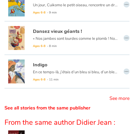
…
Un jour, Cuikomo le petit oiseau, rencontre un drôle de poisson nommé Léon. Aussitôt, il veut en faire son ami. Mais les poissons ne parlent pas aux oiseaux. Et les oiseaux ne parlent pas aux poissons ! Il en va ainsi depuis toujours... Pourtant, ce petit poisson semble si gentil, que Cuikomo, pour attirer son attention, improvise une chanson. Et Léon, avec sa bouche, joue les percussions.
Catalogue anglais
Ages 6-8
- 9 min
Dansez vieux géants !
…
Contraste +
« Nos jambes sont lourdes comme le plomb ! Nos pieds criquent et craquent ! Nous sommes trop vieux pour danser ! » Trop vieux, les géants ? Allons, allons ! Qui donc les fera danser ?
Ages 6-8
- 8 min
Help
Indigo
…
Home
En ce temps-là, j’étais d’un bleu si bleu, d’un bleu si merveilleux, que de mémoire d’homme on n’avait jamais vu oiseau plus beau. J’étais plus fier qu’un paon. Si fier que je me pavanais devant tous les animaux. Si fier qu’un jour, j’osai même me comparer au Soleil...
Ages 6-8
- 11 min
Family
See more
Schools
See all stories from the same publisher
Libraries
From the same author Didier Jean :
Videos & Tutorials