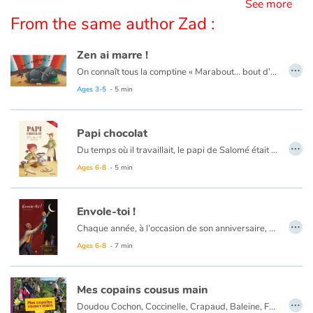
See more
From the same author Zad :
Zen ai marre !
…
On connaît tous la comptine « Marabout... bout d’ficelle... » qui a bercé notre enfance. Comptine dont le principe est fondé sur un enchaînement de mots rigolos et d’associations d’idées.
La voici revisitée, enrichie, et transposée dans l’univers coloré du cirque. Jongleurs, machinistes, animaux, clowns, illustrent à leur manière les expressions variées de la chansonnette. Les auteurs parviennent à créer une vraie histoire, celle d’une journée au cirque, à partir d’expressions plus hétéroclites les uns que les autres. La multitude de détails et le dynamisme des images titillent la curiosité des enfants, qui enrichissent leur vocabulaire avec beaucoup de plaisir.
Ages 3-5
- 5 min
Le concept est soutenu par la qualité plastique des illustrations au pastel sec de ZAD qui interprète avec beaucoup d’à propos cette chanson loufoque.
Papi chocolat
…
Du temps où il travaillait, le papi de Salomé était chocolatier. Hélas, depuis qu’il a pris sa retraite, il ne veut plus entendre parler de chocolat. Pour sa petite fille, fini les truffes et les mokas ! Impossible de le faire changer d’avis. Le papi est bien décidé à profiter de sa retraite pour prendre du bon temps. Mais la fillette est tout aussi résolue à retrouver son Papi Chocolat, celui des truffes et des mokas.
Ages 6-8
- 5 min
Envole-toi !
…
Chaque année, à l’occasion de son anniversaire, un père peint pour son fils un tableau. Mais pas n’importe quel tableau ! Car ces matins-là, il invite son enfant à entrer dans sa peinture pour lui transmettre un peu des valeurs qu'il a lui même reçues de ses propres parents. Ainsi, au fil des années, il l'aide à gravir une marche ou relever un défi. Jusqu'à ce que l'enfant, devenu grand, prenne son envol.
Ages 6-8
- 7 min
Mes copains cousus main
…
Doudou Cochon, Coccinelle, Crapaud, Baleine, Farfelu, Zèbre, Poule et Loup forment la douce ménagerie de cet ouvrage original mixant activité et fiction. Conçus à partir de tissu et de matériel de récup’, les huit sujets sont à fabriquer par de moyennes et grandes mains qui pourront choisir un doudou simple ou plus complexe, jamais irréalisable...