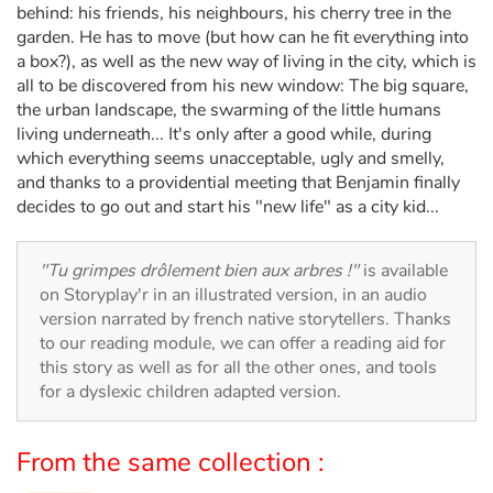
Arts, space, activities
behind: his friends, his neighbours, his cherry tree in the
garden. He has to move (but how can he fit everything into
Documentaries
a box?), as well as the new way of living in the city, which is
all to be discovered from his new window: The big square,
the urban landscape, the swarming of the little humans
With the family
living underneath... It's only after a good while, during
which everything seems unacceptable, ugly and smelly,
Daily life and hobbies
and thanks to a providential meeting that Benjamin finally
decides to go out and start his "new life" as a city kid...
At school
"Tu grimpes drôlement bien aux arbres !"
is available
Festivals and events
on Storyplay'r in an illustrated version, in an audio
version narrated by french native storytellers. Thanks
Love and friendship
to our reading module, we can offer a reading aid for
this story as well as for all the other ones, and tools
Social issues
for a dyslexic children adapted version.
Emotions and feelings
From the same collection :
Formats and illustrations