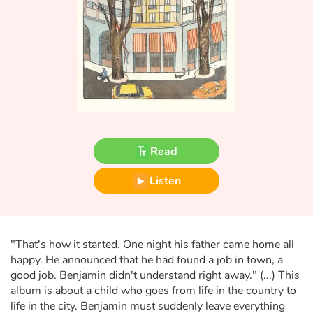
Fable, myth, literature and poetry
Princesses and princes, kings, queens and dragons
Ogres, monsters and witches
Heroines and Heroes
Ecology, nature, seasons
Read
The animals
Listen
Travel, epic, investigation, adventure
"That's how it started. One night his father came home all
Around the world
happy. He announced that he had found a job in town, a
good job. Benjamin didn't understand right away." (...) This
Learning
album is about a child who goes from life in the country to
life in the city. Benjamin must suddenly leave everything