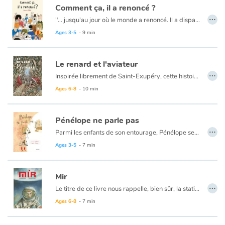
Comment ça, il a renoncé ?
…
"… jusqu'au jour où le monde a renoncé. Il a disparu ainsi, d'un moment à l'autre. Au plus grand étonnement des personnes, il n'existait plus de plantes, d'animaux, d'océans et de continents…" L'auteure et illustratrice portugaise Catarina Sobral signe ici un brillant conte contemporain, surréaliste et inquiétant, sur le thème du développement durable. Le monde nous quitte: et nous, les humains, il faut qu'on trouve des solutions! Avec beaucoup d'humour (noir?) on nous montre quelles seraient les réactions des politiciens, des physiciens, des écologistes, des cuisiniers et de toute la population étonnée, jusqu'au "meilleur footballeur du monde" qui se demande, faute de monde: "... je suis le meilleur footballeur de quoi?" Autant aller chez le psy...!
Catalogue anglais
Ages 3-5
- 9 min
Contraste +
Le renard et l'aviateur
…
Inspirée librement de Saint-Exupéry, cette histoire relate une rencontre entre l’homme et l’animal. Antoine l’aviateur fait irruption, lors d’un accident en pleine forêt, dans l’univers sauvage du renard. Grâce à la patience de l’homme, à son respect de l’animal, le lien s’établit. Et même si, sans le faire exprès, Antoine emmène le renard dans sa machine volante à la découverte du monde des hommes, il n’y aura pas de problème. Pourquoi ? Parce qu’il y a la confiance. Malgré le climat de violence qui pèse sur la vie de l’aérodrome (Antoine est pilote de guerre), l’animal n’abandonne pas ses rêves, et, lorsque son ami ne revient pas de son dernier vol, il ne perd pas l’espoir de le retrouver. Les illustrations d’
Ages 6-8
- 10 min
Help
Home
Pénélope ne parle pas
…
Parmi les enfants de son entourage, Pénélope se distingue par le fait qu’elle ne parle pas. Elle n’en a pas envie. Elle préfère écouter. Elle préfère le silence. Dès lors, dans ce monde bruyant (et parfois hostile) où il faut se faire entendre pour exister, comment trouver sa place ?
Family
Ages 3-5
- 7 min
Schools
Mir
…
Le titre de ce livre nous rappelle, bien sûr, la station spatiale du même nom qui a tourné autour de la Terre pendant quinze ans, de 1986 à 2001. Et l’histoire racontée est bien celle d’un astronaute envoyé en mission dans l’espace. Pourtant, rien n’évoque ici les dimensions scientifiques du voyage effectué, rien ne glorifie les technologies de pointe concentrées dans ce laboratoire de recherche mis en orbite. C’est plutôt l’humanité de l’astronaute qui est mise en évidence à travers ses pensées et ses émotions, notamment lorsqu’il constate qu’une plante s’est mise à croître à l’intérieur même de la station: sans doute une graine s’est-elle glissée avec lui avant le départ, et voilà maintenant qu’elle a éclos !
Libraries
Ages 6-8
- 7 min
Videos & Tutorials