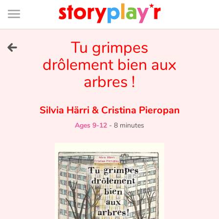
Connexion
Menu
Contenu
Recherche
Bibliothèque
Bas
de
page
Menu
➜
Tu grimpes
FR
drôlement bien aux
Log in
arbres !
Try for free
Silvia Härri
&
Cristina Pieropan
Library
Ages 9-12
-
8 minutes
Awards
Home
Tales and classics in french