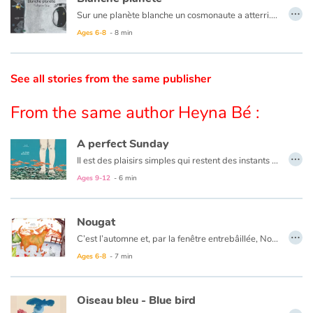
…
Sur une planète blanche un cosmonaute a atterri. Il va explorer les lieux et découvrir ses habitants et leur mode de vie qui n'est pas sans rappeler le nôtre et pour cause…
Catalogue anglais
Ages 6-8
- 8 min
See all stories from the same publisher
Contraste +
From the same author Heyna Bé :
Help
A perfect Sunday
…
Il est des plaisirs simples qui restent des instants de bonheur gravés à jamais. En voici un, conté à hauteur d’enfant.
Home
Ages 9-12
- 6 min
Family
Nougat
Schools
…
C’est l’automne et, par la fenêtre entrebâillée, Nougat s’en est allé. Vive la liberté !
Ages 6-8
- 7 min
Libraries
Videos & Tutorials
Oiseau bleu - Blue bird
…