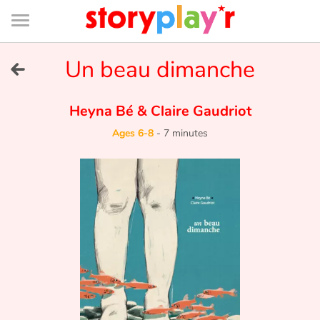
Connexion
Menu
Contenu
Recherche
Bibliothèque
Bas
de
page
Menu
➜
Un beau dimanche
FR
Log in
Heyna Bé
&
Claire Gaudriot
Ages 6-8
-
7 minutes
Try for free
Library
Awards
Home
Tales and classics in french