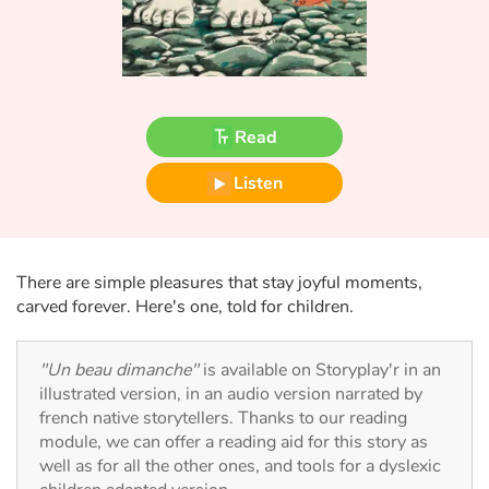
Fable, myth, literature and poetry
Princesses and princes, kings, queens and dragons
Ogres, monsters and witches
Read
Heroines and Heroes
Listen
Ecology, nature, seasons
The animals
There are simple pleasures that stay joyful moments,
carved forever. Here's one, told for children.
Travel, epic, investigation, adventure
"Un beau dimanche"
is available on Storyplay'r in an
Around the world
illustrated version, in an audio version narrated by
french native storytellers. Thanks to our reading
Learning
module, we can offer a reading aid for this story as
well as for all the other ones, and tools for a dyslexic