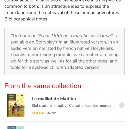
combination of a birth and a planetary event, using words
Arts, space, activities
common to both, is an attractive idea to express the
importance and the upheaval of these human adventures.
Documentaries
Bibliographical notes
With the family
"Un bond de Géant 1969 on a marché sur la lune"
is
available on Storyplay'r in an illustrated version, in an
Daily life and hobbies
audio version narrated by french native storytellers.
Thanks to our reading module, we can offer a reading
At school
aid for this story as well as for all the other ones, and
tools for a dyslexic children adapted version.
Festivals and events
From the same collection :
Love and friendship
Le maillot de Madiba
Social issues
…
Sipho adore le rugby ! Ce qui lui vaut les moqueries de ses frères et voisins dans le township de Soweto. Le rugby c'est le sport des Blancs et tous soutiennent l'équipe de football des Bafana Bafana. Mais cette année, c'est l'Afrique du Sud qui organise la Coupe du monde de rugby et les Springboks compte désormais Chester Wiliams, un rugbyman noir qui va déchaîner les passions.
À l’aide de textes courts et de grandes illustrations colorées, cet album retrace simplement cet événement marquant de l’histoire. À la fin, quelques pages explicatives en apprennent plus au lecteur sur l’apartheid, la vie de Nelson Mandela mais aussi les inégalités qui perdurent dans ce pays.
Emotions and feelings
Ages 6-8
- 22 min
Formats and illustrations