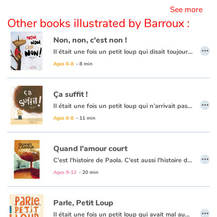
See more
Other books illustrated by Barroux :
Non, non, c'est non !
…
Il était une fois un petit loup qui disait toujours oui : à sa maman, à son papa, à tout le monde. Un jour, Petit Loup en a assez et décide d'apprendre à dire non. Après des débuts hésitants, il réussit enfin à crier son premier vrai non. Mais comment réagira son entourage ?
Ce livre est arrivé en 5e place du Palmarès Livromagie Communication-Jeunesse 2006.
Ages 6-8
- 8 min
Ça suffit !
…
Il était une fois un petit loup qui n’arrivait pas à sortir de son lit. S’il en était incapable, ce n’est pas parce qu’il ne pouvait pas bouger ses bras ou ses jambes, mais plutôt parce qu’il a une boule de tristesse au fond de son coeur.
À l’école, ses camarades se moquent de lui. Il aimerait être capable de leur dire ÇA SUFFIT ! mais il n’y arrive pas. Ces deux mots qui sont pourtant si simples à prononcer lorsqu’il est seul deviennent impossibles à prononcer lorsqu’il est devant ceux qui lui font de la peine.
Ages 6-8
- 11 min
Ça suffit !
est un livre tout en douceur sur l’intimidation. Une réalité très difficile à éviter lorsqu’on est jeune et qu’on entre en contact avec d’autres enfants. Claudie Stanké et Barroux signent une troisième aventure de Petit Loup tout en nuance.
Quand l'amour court
…
C'est l'histoire de Paola. C'est aussi l'histoire de ses parents qui se séparent après s'être longuement disputés. C'est l'histoire d'un amour court et intense. C'est l'histoire de ciseaux. Et c'est l'histoire de trois roses... C'est aussi un conte, pour petits et grands, sur l'amour qui passe et l'acceptation de cette rencontre passagère. C'est surtout la séparation vue par un enfant, et le baume sur la tristesse qui l'accompagne. Un texte doux et sensible.
Ages 9-12
- 20 min
Parle, Petit Loup
…
Il était une fois un petit loup qui avait mal aux oreilles. Cela n'avait rien à voir avec une maladie quelconque. Ce petit loup-là avait entendu trop de cris, trop de choses qui lui faisaient mal, et ses oreilles refusaient d'écouter ! Dans un contexte familial violent, Petit Loup cherche à dire sa peine... à maman ? À l'enseignante ? À un ami ? La honte l'empêche de parler. Ce n'est que dans les bras de grand-maman qu'il pourra enfin dire son lourd secret. Cet entretien en entraînera un autre, cette fois avec le père.