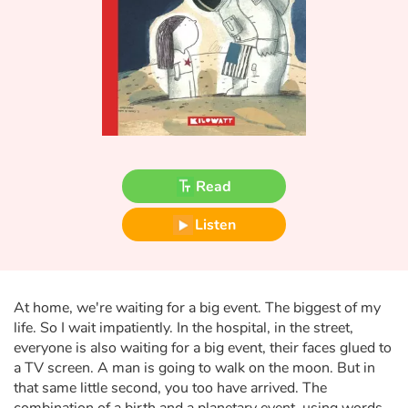
Fable, myth, literature and poetry
Princesses and princes, kings, queens and dragons
Ogres, monsters and witches
Heroines and Heroes
Read
Ecology, nature, seasons
Listen
The animals
Travel, epic, investigation, adventure
At home, we're waiting for a big event. The biggest of my
Around the world
life. So I wait impatiently. In the hospital, in the street,
everyone is also waiting for a big event, their faces glued to
Learning
a TV screen. A man is going to walk on the moon. But in
that same little second, you too have arrived. The