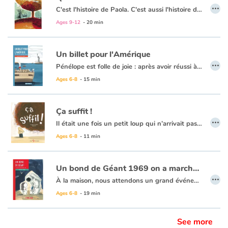
…
C'est l'histoire de Paola. C'est aussi l'histoire de ses parents qui se séparent après s'être longuement disputés. C'est l'histoire d'un amour court et intense. C'est l'histoire de ciseaux. Et c'est l'histoire de trois roses... C'est aussi un conte, pour petits et grands, sur l'amour qui passe et l'acceptation de cette rencontre passagère. C'est surtout la séparation vue par un enfant, et le baume sur la tristesse qui l'accompagne. Un texte doux et sensible.
Ages 9-12
- 20 min
Un billet pour l'Amérique
…
Pénélope est folle de joie : après avoir réussi à convaincre ses parents, elle va enfin quitter l’île de Samos pour rejoindre son oncle Nikos à New York. Sa voisine Agathe doit l’accompagner dans cette traversée de l’Atlantique. Mais avant cela, la jeune fille se heurte aux difficultés administratives. Laissera-t-elle son rêve lui échapper pour quelques papiers non signés ?
Ages 6-8
- 15 min
Ça suffit !
…
Il était une fois un petit loup qui n’arrivait pas à sortir de son lit. S’il en était incapable, ce n’est pas parce qu’il ne pouvait pas bouger ses bras ou ses jambes, mais plutôt parce qu’il a une boule de tristesse au fond de son coeur.
À l’école, ses camarades se moquent de lui. Il aimerait être capable de leur dire ÇA SUFFIT ! mais il n’y arrive pas. Ces deux mots qui sont pourtant si simples à prononcer lorsqu’il est seul deviennent impossibles à prononcer lorsqu’il est devant ceux qui lui font de la peine.
Ages 6-8
- 11 min
Ça suffit !
est un livre tout en douceur sur l’intimidation. Une réalité très difficile à éviter lorsqu’on est jeune et qu’on entre en contact avec d’autres enfants. Claudie Stanké et Barroux signent une troisième aventure de Petit Loup tout en nuance.
Un bond de Géant 1969 on a marché sur la lune
…
À la maison, nous attendons un grand événement. Le plus grand de ma vie. Alors, impatiente, j’attends. À l’hôpital, dans la rue, tout le monde attend aussi un grand événement, le visage collé à un écran de télévision. Un homme va marcher sur la Lune. Mais à cette même petite seconde-là, toi aussi tu es arrivé. Là, à travers le hublot de ta chambre, enfin je te vois.
Le rapprochement d’une naissance et d’un événement planétaire, en utilisant des mots communs aux deux, est une idée séduisante pour dire l’importance et le bouleversement que sont ces aventures humaines.
Ages 6-8
- 19 min
See more