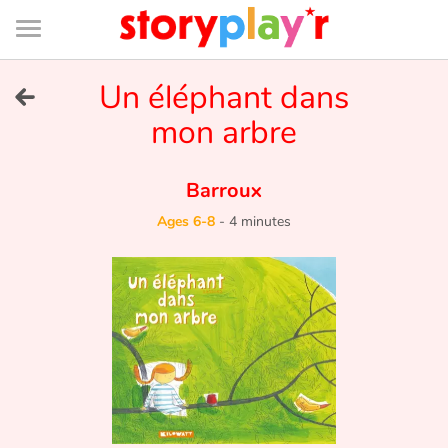
Connexion
Menu
Contenu
Recherche
Bibliothèque
Bas
de
page
Menu
➜
Un éléphant dans
FR
mon arbre
Log in
Barroux
Try for free
Ages 6-8
-
4 minutes
Library
Awards
Home
Tales and classics in french