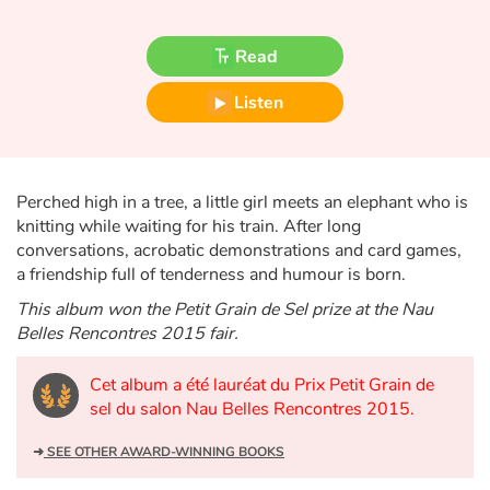
Fable, myth, literature and poetry
Read
Princesses and princes, kings, queens and dragons
Listen
Ogres, monsters and witches
Heroines and Heroes
Perched high in a tree, a little girl meets an elephant who is
Ecology, nature, seasons
knitting while waiting for his train. After long
conversations, acrobatic demonstrations and card games,
a friendship full of tenderness and humour is born.
The animals
This album won the Petit Grain de Sel prize at the Nau
Travel, epic, investigation, adventure
Belles Rencontres 2015 fair.
Cet album a été lauréat du Prix Petit Grain de
Around the world
sel du salon Nau Belles Rencontres 2015.
Learning
➜
SEE OTHER AWARD-WINNING BOOKS