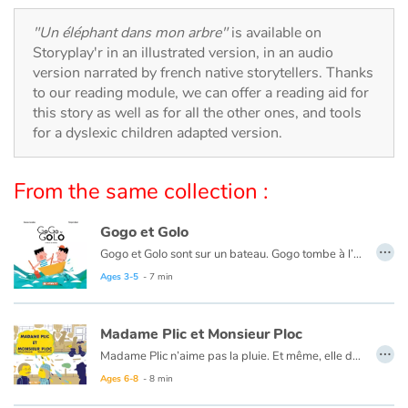
Arts, space, activities
"Un éléphant dans mon arbre"
is available on
Documentaries
Storyplay'r in an illustrated version, in an audio
version narrated by french native storytellers. Thanks
With the family
to our reading module, we can offer a reading aid for
this story as well as for all the other ones, and tools
for a dyslexic children adapted version.
Daily life and hobbies
At school
From the same collection :
Festivals and events
Gogo et Golo
…
Gogo et Golo sont sur un bateau. Gogo tombe à l’eau. Qui reste ? Golo seul sur le bateau cherche Gogo dans les flots, quand surgit un cachalot. Une fantaisie littéraire pleine d’humour et de couleurs. Soyez attentifs, ne perdez pas de vue les personnages !
Love and friendship
Ages 3-5
- 7 min
Social issues
Madame Plic et Monsieur Ploc
…
Madame Plic n’aime pas la pluie. Et même, elle déteste la pluie ! À chaque averse, des fuites d’eau se transforment en flaques d’eau sur son parquet et inondent son salon. En plus, ce jour là, l’eau déborde chez son voisin, Monsieur Ploc qui n’est pas très content !
Emotions and feelings
Ages 6-8
- 8 min
Formats and illustrations