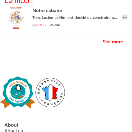
Larnicol :
Notre cabane
…
Tom, Lucien et Nini ont décidé de construire une cabane dans le fond du jardin de Tom. Ils ont soigneusement établi les plans dans leur « carnet spécial ». Mais la construction s’annonce plus compliquée que prévu. Pourtant, un matin, la cabane est là, sous leurs yeux. Les trois amis mènent l’enquête dans le voisinage. Et décident d’aller rendre visite au Vieux-Joé, un voisin qui ne sort jamais et rouspète tout le temps. Et si derrière cet air bougon se cachait de la malice et de la gentillesse ?
Ages 9-12
- 26 min
See more
About
About us