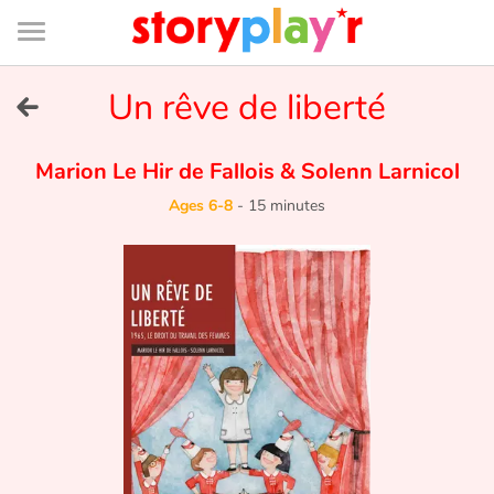
Connexion
Menu
Contenu
Recherche
Bibliothèque
Bas
de
page
Menu
➜
Un rêve de liberté
FR
Log in
Marion Le Hir de Fallois
&
Solenn Larnicol
Ages 6-8
-
15 minutes
Try for free
Library
Awards
Home
Tales and classics in french