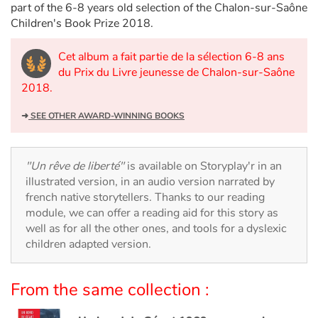
Arts, space, activities
part of the 6-8 years old selection of the Chalon-sur-Saône
Children's Book Prize 2018.
Documentaries
Cet album a fait partie de la sélection 6-8 ans
With the family
du Prix du Livre jeunesse de Chalon-sur-Saône
2018.
Daily life and hobbies
➜
SEE OTHER AWARD-WINNING BOOKS
At school
"Un rêve de liberté"
is available on Storyplay'r in an
Festivals and events
illustrated version, in an audio version narrated by
french native storytellers. Thanks to our reading
Love and friendship
module, we can offer a reading aid for this story as
well as for all the other ones, and tools for a dyslexic
children adapted version.
Social issues
Emotions and feelings
From the same collection :
Formats and illustrations