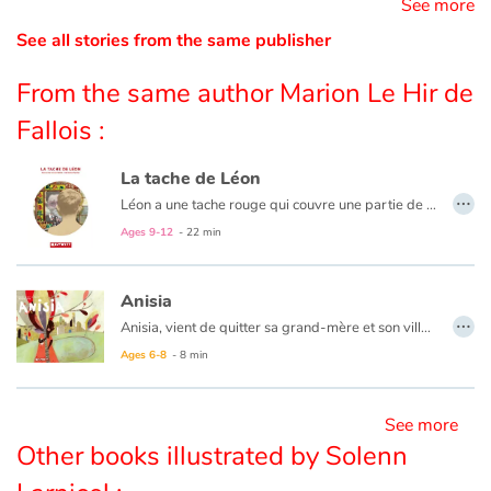
See more
See all stories from the same publisher
Blog
From the same author Marion Le Hir de
Learn french with Storyplay'r
Fallois :
French book lists for children
La tache de Léon
…
Léon a une tache rouge qui couvre une partie de son visage. Et à 10 ans, le regard des autres enfants est parfois difficile à supporter. Heureusement, il y a la musique, les amis de la fête foraine et… Juliette.
Reading for children
Ages 9-12
- 22 min
Activities and workshops
Anisia
…
Dyslexia and reading disorders
Anisia, vient de quitter sa grand-mère et son village en Angola pour venir en France avec ses parents et son petit frère. Tout est nouveau, tout est différent quand on change de pays... Heureusement, en allant à l’école, Anisia va rencontrer Mariette et sa nouvelle maîtresse.
Des mots simples pour une situation qui ne l’est pas, des illustrations poétiques pour des choses bien réelles. On parle d’expulsion, de mobilisation, de solidarité. Un magnifique album sur l’importance de l’école comme lien social.
Ages 6-8
- 8 min
See more
Other books illustrated by Solenn