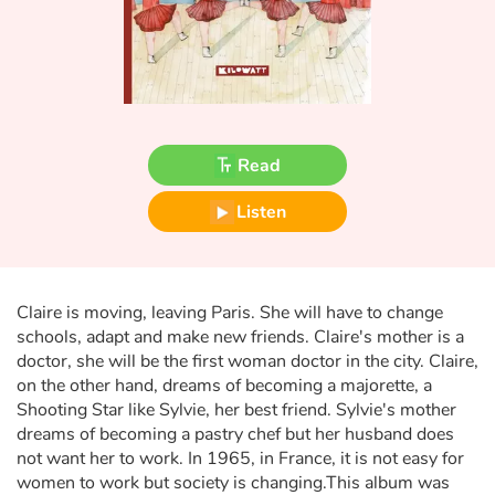
Fable, myth, literature and poetry
Princesses and princes, kings, queens and dragons
Ogres, monsters and witches
Read
Heroines and Heroes
Listen
Ecology, nature, seasons
The animals
Claire is moving, leaving Paris. She will have to change
Travel, epic, investigation, adventure
schools, adapt and make new friends. Claire's mother is a
doctor, she will be the first woman doctor in the city. Claire,
on the other hand, dreams of becoming a majorette, a
Around the world
Shooting Star like Sylvie, her best friend. Sylvie's mother
dreams of becoming a pastry chef but her husband does
Learning
not want her to work. In 1965, in France, it is not easy for
women to work but society is changing.This album was