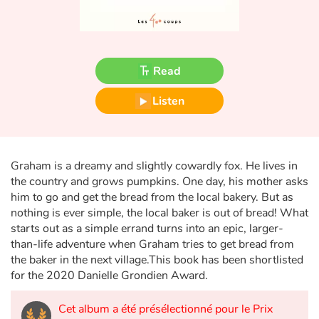
Fable, myth, literature and poetry
Princesses and princes, kings, queens and dragons
Read
Ogres, monsters and witches
Listen
Heroines and Heroes
Ecology, nature, seasons
Graham is a dreamy and slightly cowardly fox. He lives in
the country and grows pumpkins. One day, his mother asks
The animals
him to go and get the bread from the local bakery. But as
nothing is ever simple, the local baker is out of bread! What
Travel, epic, investigation, adventure
starts out as a simple errand turns into an epic, larger-
than-life adventure when Graham tries to get bread from
Around the world
the baker in the next village.This book has been shortlisted
for the 2020 Danielle Grondien Award.
Learning
Cet album a été présélectionné pour le Prix