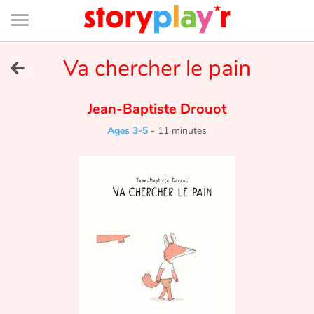
Connexion
Menu
Contenu
Recherche
Bibliothèque
Bas
de
page
Menu
➜
Va chercher le pain
FR
Log in
Jean-Baptiste Drouot
Ages 3-5
-
11 minutes
Try for free
Library
Awards
Home
Tales and classics in french