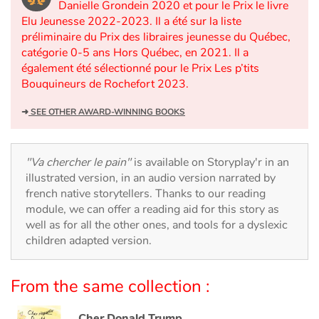
Arts, space, activities
Danielle Grondein 2020 et pour le Prix le livre
Elu Jeunesse 2022-2023. Il a été sur la liste
préliminaire du Prix des libraires jeunesse du Québec,
Documentaries
catégorie 0-5 ans Hors Québec, en 2021. Il a
également été sélectionné pour le Prix Les p’tits
With the family
Bouquineurs de Rochefort 2023.
Daily life and hobbies
➜
SEE OTHER AWARD-WINNING BOOKS
At school
"Va chercher le pain"
is available on Storyplay'r in an
Festivals and events
illustrated version, in an audio version narrated by
french native storytellers. Thanks to our reading
module, we can offer a reading aid for this story as
Love and friendship
well as for all the other ones, and tools for a dyslexic
children adapted version.
Social issues
Emotions and feelings
From the same collection :
Formats and illustrations
Cher Donald Trump