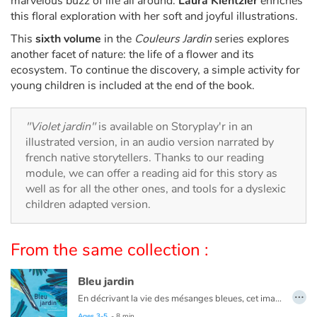
marvelous buzz of life all around.
Laura Kientzler
enriches
Arts, space, activities
this floral exploration with her soft and joyful illustrations.
Documentaries
This
sixth volume
in the
Couleurs Jardin
series explores
another facet of nature: the life of a flower and its
ecosystem. To continue the discovery, a simple activity for
With the family
young children is included at the end of the book.
Daily life and hobbies
"Violet jardin"
is available on Storyplay'r in an
At school
illustrated version, in an audio version narrated by
french native storytellers. Thanks to our reading
module, we can offer a reading aid for this story as
Festivals and events
well as for all the other ones, and tools for a dyslexic
children adapted version.
Love and friendship
Social issues
From the same collection :
Emotions and feelings
Bleu jardin
…
En décrivant la vie des mésanges bleues, cet imagier ludique et interactif accompagnera les plus jeunes enfants dans la découverte de la nature.
Formats and illustrations
Chercher sa cachette dans le jardin ou suivre son vol dans le ciel… compter ses œufs puis aider les oisillons à appeler leurs parents…
Ages 3-5
- 8 min