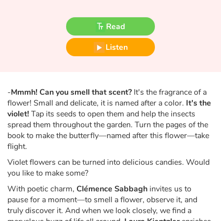
Fable, myth, literature and poetry
Read
Princesses and princes, kings, queens and dragons
Listen
Ogres, monsters and witches
Heroines and Heroes
-
Mmmh! Can you smell that scent?
It's the fragrance of a
Ecology, nature, seasons
flower! Small and delicate, it is named after a color.
It's the
violet!
Tap its seeds to open them and help the insects
spread them throughout the garden. Turn the pages of the
The animals
book to make the butterfly—named after this flower—take
flight.
Travel, epic, investigation, adventure
Violet flowers can be turned into delicious candies. Would
you like to make some?
Around the world
With poetic charm,
Clémence Sabbagh
invites us to
Learning
pause for a moment—to smell a flower, observe it, and
truly discover it. And when we look closely, we find a