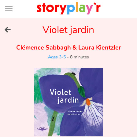
Connexion
Menu
Contenu
Recherche
Bibliothèque
Bas
de
page
Menu
➜
Violet jardin
FR
Log in
Clémence Sabbagh
&
Laura Kientzler
Ages 3-5
-
8 minutes
Try for free
Library
Awards
Home
Tales and classics in french