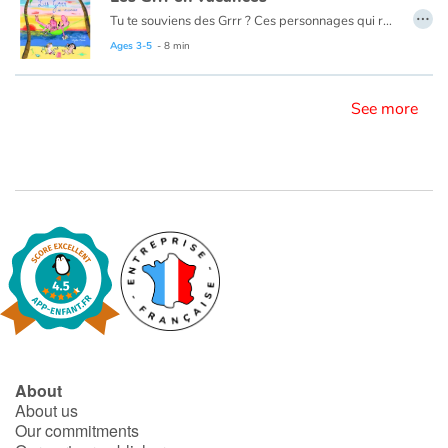
…
Tu te souviens des Grrr ? Ces personnages qui ronchonnent tout le temps ?
Cette année, après avoir beaucoup râlé, ils sont très fatigués. Alors ils partent en vacances ! Et tu imagines bien que cela ne va pas être de tout repos. Entre le voyage, la nuit en tente et les activités, les Grrr ne vont pas se gêner pour se plaindre. Mais heureusement, quand on vit des aventures imprévues, on en oublie souvent de rouspéter.
Ages 3-5
- 8 min
Il s’agit d’un album jeunesse très drôle qui vous fera voir la vie du bon côté et profiter des plaisirs simples qu’elle vous offre.
See more
About
About us
Our commitments