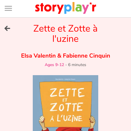
Connexion
Menu
Contenu
Recherche
Bibliothèque
Bas
de
page
Menu
➜
Zette et Zotte à
FR
l'uzine
Log in
Elsa Valentin
&
Fabienne Cinquin
Try for free
Ages 9-12
-
6 minutes
Library
Awards
Home
Tales and classics in french