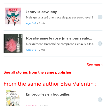
Catalogue anglais
Jenny la cow-boy
…
Mais qui a laissé une trace de pas sur son cheval ?
Ages 3-5
- 3 min
Contraste +
Rosalie aime le rose (mais pas seulement)
…
Help
Décidément, Barnabé ne comprend rien aux filles.
Ages 3-5
- 2 min
Home
See more
Family
See all stories from the same publisher
Schools
From the same author Elsa Valentin :
Libraries
Embrouilles en bouteilles
…
Videos & Tutorials
Ages 9-12
- 18 min