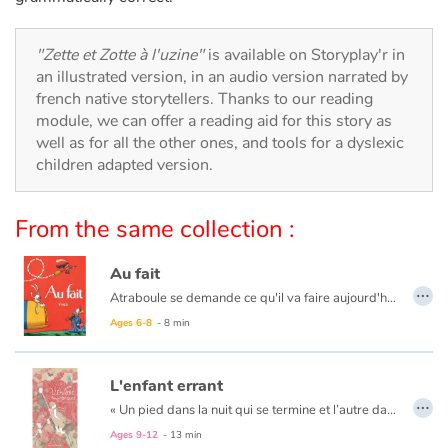
Arts, space, activities
Documentaries
"Zette et Zotte à l'uzine"
is available on Storyplay'r in
an illustrated version, in an audio version narrated by
french native storytellers. Thanks to our reading
With the family
module, we can offer a reading aid for this story as
well as for all the other ones, and tools for a dyslexic
Daily life and hobbies
children adapted version.
At school
From the same collection :
Festivals and events
Au fait
…
Love and friendship
Atraboule se demande ce qu'il va faire aujourd'hui. Déjeuner chez sa cousine Louise ? Aller chez le dentiste ? Passer au bureau ? Repasser à la maison ? Non, rien de tout ça. Il ira chasser l'ours.
Ages 6-8
- 8 min
Social issues
L'enfant errant
Emotions and feelings
…
« Un pied dans la nuit qui se termine et l’autre dans le jour qui se lève un enfant seul enjambe l’horizon. Il pose le pied sur la terre froide et se met en marche. »
Ages 9-12
- 13 min
Formats and illustrations