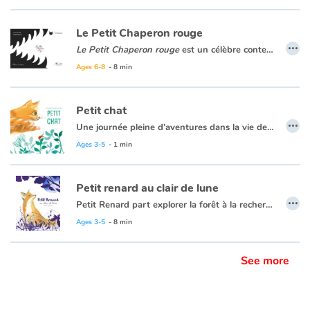
Le Petit Chaperon rouge
…
Le Petit Chaperon rouge
est un célèbre conte de Charles Perrault. Il raconte l’histoire d’une petite fille qui doit traverser la forêt pour aller voir sa grand-mère. Mais sur son chemin, elle rencontre un loup très malin... Fabienne Cinquin offre ici le point de vue déstabilisant du loup.
Ages 6-8
- 8 min
Petit chat
…
Une journée pleine d’aventures dans la vie de Petit Chat !
Dans le jardin, Petit Chat entend les feuilles craquer : "Hop, Caneton ! Je vais t'attraper !". Petit Chat se rêve grand chasseur. Mais quand maman cane arrive, vite il retourne chez lui, retrouver sa maman qui est très fière de lui.
Ages 3-5
- 1 min
L’éveil d’un chat qui fait écho aux premières expériences des tout-petits.
Petit renard au clair de lune
…
Petit Renard part explorer la forêt à la recherche d’une proie à rapporter au terrier. Soudain, il voit une lumière brillante et magnifique... C’est décidé, c’est elle qu’il va attraper !
Ages 3-5
- 8 min
See more