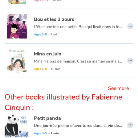
Blog
Bou et les 3 zours
…
L'était une fois une petite Bou qui livait dans la forest avec sa maïe et son païe. Un jour elle partit caminer dans la forest pour groupir des flores.
Learn french with Storyplay'r
Ce livre est volontairement écrit dans un français qui n'est grammaticalement pas correct.
Ages 3-5
- 7 min
French book lists for children
Mina en juin
…
Mina n'a pas de maison. C'est sa maman sa maison. Chaque matin, Maman part à la recherche d'un toit pour y abriter ses enfants. En vain. Jusqu'au jour où...
Reading for children
Ages 6-8
- 12 min
Activities and workshops
See more
Dyslexia and reading disorders
Other books illustrated by Fabienne
Cinquin :
Petit panda
…
Une journée pleine d’aventures dans la vie de Petit Panda !
Jouer, courir, grimper : Petit Panda vit des aventures. Attention, à ne pas se faire mal. Heureusement Maman n’est jamais bien loin.
Ages 3-5
- 1 min