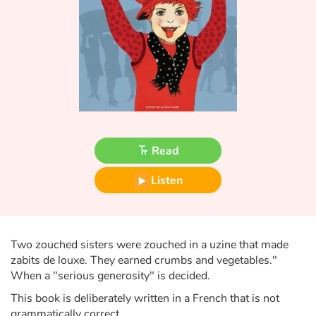
Fable, myth, literature and poetry
Princesses and princes, kings, queens and dragons
Ogres, monsters and witches
Heroines and Heroes
Ecology, nature, seasons
Read
The animals
Listen
Travel, epic, investigation, adventure
Two zouched sisters were zouched in a uzine that made
Around the world
zabits de louxe. They earned crumbs and vegetables."
When a "serious generosity" is decided.
Learning
This book is deliberately written in a French that is not
grammatically correct.