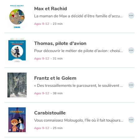
Max et Rachid
…
La maman de Max a décidé d'être famille d'accueil le temps des vacances d'été. "Il faut savoir partager" dit-elle. Rachid, le même âge que Max, débarque un beau jour à la campagne. Campagne/Ville ou Bouseu/Rebeu ? Beaucoup de choses les opposent à priori mais deux garçons de 10 ans ça peut aussi avoir de nombreux points communs.
Ages 9-12
- 23 min
Thomas, pilote d'avion
…
Pour découvrir le métier de pilote d'avion : choisissez d'abord votre héros, Thomas ou Marianne. Suivez ses pas tout au long de sa journée de travail, comme si vous y étiez. Ajoutez des rubriques documentaires pour tout savoir sur le mur du son, les exploits de Charles Lindbergh, l'alphabet aéronautique et d’autres trésors. Complétez l'aventure avec le blog compagnon !
Ages 9-12
- 31 min
Frantz et le Golem
…
«
Des tressaillements le parcourent, le soulèvent et il se sent comme propulsé dans les airs par une force étrange. Il ouvre les yeux et hagard regarde autour de lui.
Ages 9-12
- 38 min
Carabistouille
…
Vous connaissez Molougolo, l’île où il fait toujours beau ? C’est là qu’Hervé part une semaine en vacances de Noël avec ses parents et sa sœur Lucie. Sauf que sur place, il pleut jour et nuit, un vrai temps de grenouilles ! Mais Hervé s’en fiche : il ne voit pas le temps passer, il joue avec la super console Jeuga XMP 345 qu’il a reçue en cadeau. Jusqu’au moment où apparaît...CARABISTOUILLE. Et alors là, tout s’embrouille !
Ages 9-12
- 25 min