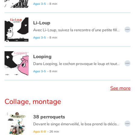
Ages 3-5
- 8 min
Li-Loup
…
Avec Li-Loup, suivez la rencontre d’une petite fille et d’un loup.
Ages 3-5
- 8 min
Looping
…
Dans Looping, le cochon provoque le loup et tout se retrouve sens dessus dessous !
Ages 3-5
- 8 min
See more
Collage, montage
38 perroquets
…
Devant le singe émerveillé, le boa prend la décision de se mesurer. Le singe propose de l’aider : Plies-toi en deux puis en quatre, c’est simple, ta taille est égale à deux fois ta moitié ou à quatre fois la moitié de ta moitié. Le boa n’est pas satisfait, il se sent entier et non pas moitié. Entrent en scène l’éléphanteau plutôt débonnaire et le perroquet très sûr de lui. Pour mesurer un boa, dit-il, il faut commencer par la queue. Mais ne voyant plus la tête, le doute s’empare des trois animaux : et si le boa était déchiré ? Alerté par des sensations bizarres, le boa vient rappeler à ses amis qu’il désire être mesuré et non vérifié. Le perroquet a alors une idée lumineuse…
Ages 6-8
- 26 min