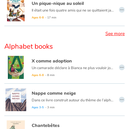
Un pique-nique au soleil
…
Il était une fois quatre amis qui ne se quittaient jamais, ils avaient trop de plaisir ensemble. Or, depuis plusieurs semaines, la bande à Bébert s’ennuyait terriblement, car il pleuvait sans cesse. Heureusement, ils eurent la fabuleuse idée d’aller faire un pique-nique à l’abri de l’eau. Ils décidèrent alors de réparer un grand bateau pour franchir la rivière et aller vers la montagne Bleue. Accompagnés par plusieurs amis, dont une belette, un renard et un loup, ils partirent vers ce nouveau pays où ils seraient tous si merveilleusement, si magnifiquement, si formidablement bien ! Ce conte musical fera rire les enfants comme jamais. Le récit est porté par quelques chansons traditionnelles bien connues et une douzaine de compositions aussi tendres que drôles. Des illustrations d’une grande finesse accompagnent ce joyeux voyage totalement débridé.
Ages 6-8
- 17 min
See more
Alphabet books
X comme adoption
…
Un camarade déclare à Bianca ne plus vouloir jouer avec elle, parce qu’elle est malade. Elle est « nésouzix » ! Bouleversée, l’enfant se confie à la maîtresse qui, à l’aide d’un abécédaire imagé, explique aux enfants ce que signifie être né sous X.
À travers un jeu de piste visuel, à la recherche des lettres de l’alphabet, cet album nous explique que si un enfant né sous X ne sait pas quel sang coule dans ses veines, surtout, qu’il n’en fasse pas une maladie ! Car, ce qui compte avant tout, c’est l’Amour qui l’entoure aujourd’hui.
Ages 6-8
- 8 min
Cet album offre un éclairage original sur la naissance sous X et l'adoption grâce à une histoire qui emploie les lettres de l'alphabet, à partir de ce X énigmatique. C'est plutôt bien écrit, avec simplicité et mettant en valeur des mots positifs comme Amour, Don, Espoir, Famille, Questions, Parents, etc.
Nappe comme neige
…
Dans ce livre construit autour du thème de l’alphabet, sur les pages de gauche, chaque lettre est associée à l’image d’un objet : A comme Aubergine, B comme Bouteille, etc.
Mais par la suite – ce qui fait l’originalité de cet ouvrage – sur la page de droite chaque objet est remis en scène ou détourné, tantôt en devenant une partie d’un autre objet (l’Aubergine devient feuillage de l’Arbre; la Quille devient la Queue du castor, etc.), tantôt en se transformant en un autre objet (le Jambon devient la tête de la Jument et la fleur d’Iris un Instrument de musique, et ainsi de suite).
Ages 3-5
- 3 min
Chantebêtes