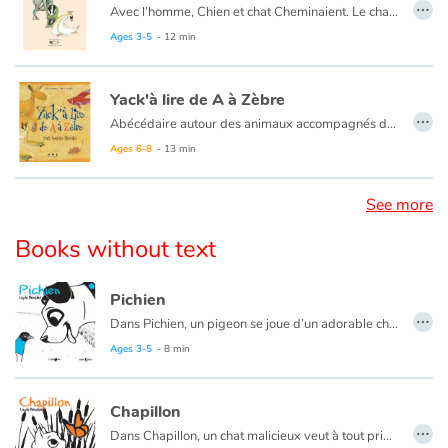
…
Avec l’homme, Chien et chat Cheminaient. Le chat Qui chuchotait Un matin Aboya.
– C’est bien d’toi, Dit l’homme. Tu n’en fais Jamais d’autres.
Ages 3-5
- 12 min
Alors Le chien miaula. Chacun s’y retrouva.
Yack'à lire de A à Zèbre
…
Abécédaire autour des animaux accompagnés de textes classiques. Ce petit bestiaire se compose de 26 dessins d'animaux, d'Alligator à Zèbre, réalisés par Maria Jalibert selon différentes techniques. A chaque image correspond un texte bref, adapté et inspiré de récits et de contes de Blaise Cendrars, Kipling, Prévert ou Andersen. Dans cet ouvrage, à la fois poétique et fantaisiste, on croise ainsi au fil des pages, des personnages bien connus de l'enfants, de Babar à Ali Baba, d'Alice à la princesse grenouille.
Ages 6-8
- 13 min
See more
Books without text
Pichien
…
Dans Pichien, un pigeon se joue d’un adorable chien.
Ages 3-5
- 8 min
Chapillon
…
Dans Chapillon, un chat malicieux veut à tout prix attraper un joli papillon...