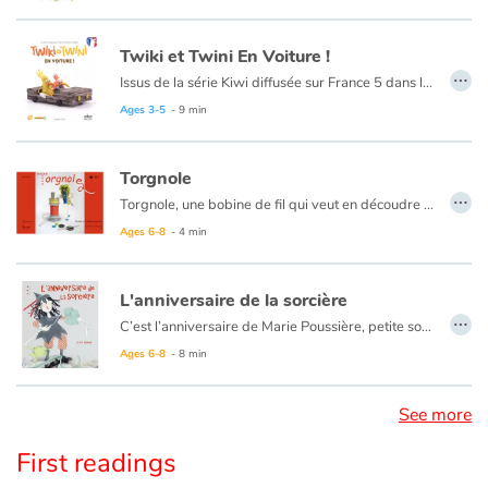
Twiki et Twini En Voiture !
…
Issus de la série Kiwi diffusée sur France 5 dans l’émission Zouzous, ces deux drôles d’oiseaux prennent les tout-petits par la main pour une découverte ludique de l’anglais. Au fil de leurs aventures, l’enfant apprend en douceur ses premiers mots d’anglais. Twiki et Twini fabriquent de magnifiques engins à moteur. Qu'ils sont fiers, nos kiwis, à bord de leurs bolides !
Ages 3-5
- 9 min
Torgnole
…
Torgnole, une bobine de fil qui veut en découdre avec la terre entière, part à la recherche du bonheur. De boîte à couture en boîte à musique trouvera-t-il la clé de son épanouissement ? Petits et grands, n'hésitez pas à suivre le fil de cette aventure !
Ages 6-8
- 4 min
L'anniversaire de la sorcière
…
C’est l’anniversaire de Marie Poussière, petite sorcière qui vit seule au fond des bois. Le facteur lui porte une montagne de cadeaux qui l’enchante jusqu’au moment où elle découvre le cadeau de son amie la sorcière du Bois Joli...
Ages 6-8
- 8 min
See more
First readings