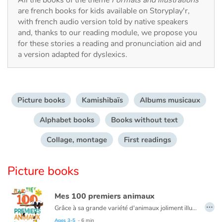
All the books of the theme
Formats and illustrations
Fable, myth, literature and poetry
are french books for kids available on Storyplay'r,
with french audio version told by native speakers
Princesses and princes, kings, queens and dragons
and, thanks to our reading module, we propose you
for these stories a reading and pronunciation aid and
Ogres, monsters and witches
a version adapted for dyslexics.
Heroines and Heroes
Picture books
Kamishibaïs
Albums musicaux
Ecology, nature, seasons
Alphabet books
Books without text
The animals
Collage, montage
First readings
Travel, epic, investigation, adventure
Picture books
Around the world
Mes 100 premiers animaux
Learning
…
Grâce à sa grande variété d'animaux joliment illustrés et mis en scène dans leur environnement, ce livre aide les plus petits à développer leur vocabulaire et les sensibilise à la diversité du monde animal.
Ages 3-5
- 6 min