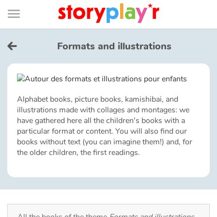
Connexion
Menu
Contenu
Recherche
Bibliothèque
Bas
de
page
Menu
➜
FR
Formats and illustrations
Log in
Try for free
Alphabet books, picture books, kamishibai, and
illustrations made with collages and montages: we
Library
have gathered here all the children's books with a
particular format or content. You will also find our
books without text (you can imagine them!) and, for
Awards
the older children, the first readings.
Home
Tales and classics in french