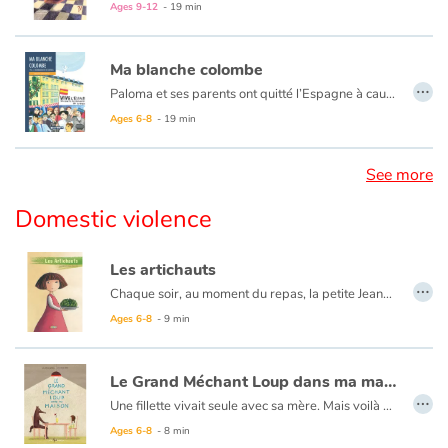
Ages 9-12
- 19 min
Blog
Ma blanche colombe
…
Paloma et ses parents ont quitté l’Espagne à cause de la guerre. Pourtant à Paris aussi, on parle du dictateur Franco, surtout depuis qu’il a bombardé la ville de Guernica. Lors de la manifestation du 1er mai, Paloma trouve une colombe blessée. Elle la soigne, la nourrit, et son père lui construit une cage. L’oiseau, blotti au creux de son épaule, l’accompagne partout. Au cours de l'une de ses promenades dans les rues de Paris avec sa colombe, Paloma échange quelques mots avec un homme qui marque son esprit. Elle comprendra plus tard, face au tableau de
Learn french with Storyplay'r
Ages 6-8
- 19 min
French book lists for children
See more
Reading for children
Domestic violence
Activities and workshops
Les artichauts
…
Chaque soir, au moment du repas, la petite Jeanne est inquiète. Elle attend sans faire de bruit. Et ce qu'elle redoute finit toujours par arriver : la dispute, la colère, les cris. Jeanne a peur. Elle s'enfuit parfois, chez Mamie ou dans la plaine, sur son vélo bleu. Mais ce soir, il pleut et il fait nuit.... Alors elle ferme les yeux, elle appuie très fort ses mains sur ses oreilles et elle s'évade, loin, très loin d'ici, là où sa vie est belle, là où sa vie sera belle...
Dyslexia and reading disorders
Ages 6-8
- 9 min
Le Grand Méchant Loup dans ma maison
…
Une fillette vivait seule avec sa mère. Mais voilà que cette dernière tombe amoureuse… et qu’elle fait entrer, sans le savoir, le grand méchant loup dans leur maison. Dès lors, les sourires tombent. Et les hurlements commencent. La fillette porte maintenant des manches longues et bâtit un rempart de briques autour de son coeur. Sa mère et elle pourront-elles s’en sortir alors que le loup devient de plus en plus féroce ?
Valérie Fontaine et Nathalie Dion nous livrent une fable bouleversante sur la violence familiale. Le personnage du loup représente ici la figure de l’homme violent avec une puissance terrifiante. Les références aux contes classiques amplifient les tensions émotionnelles du récit. Un texte troublant qui se termine sur une note d’espoir.
Ages 6-8
- 8 min