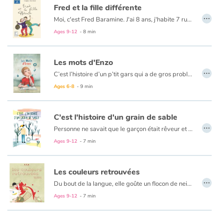
Fred et la fille différente
…
Moi, c'est Fred Baramine. J'ai 8 ans, j'habite 7 rue Cénou. Samedi, la journée avait super bien commencé : avec Maman, on regardait les dessins animés... jusqu'à ce que sa cousine Caroline arrive avec sa fille ! Elle était - comment dire ? - différente. On m'a expliqué qu'elle était née avec « la trisomie 21 »...
Ages 9-12
- 8 min
Les mots d'Enzo
…
C’est l’histoire d’un p’tit gars qui a de gros problèmes avec les mots... Pourtant, il ne ménage pas sa peine pour apprendre à lire et à écrire. Si seulement sa maîtresse et ses parents savaient le temps qu’il y passe ! Lorsque l’on est enfant, il n’est pas toujours facile d’apprendre à lire… un domaine où la pression vient de tous les côtés ! Un album qui rappelle que tout bon apprentissage passe par la bienveillance.
Ages 6-8
- 9 min
C'est l'histoire d'un grain de sable
…
Personne ne savait que le garçon était rêveur et maladroit parce que le grain de sable était déjà là...
Ages 9-12
- 7 min
Les couleurs retrouvées
…
Du bout de la langue, elle goûte un flocon de neige. Le froid, ce froid-là, devient la couleur blanche. Un froid vif, sévère, un froid sec peut-être. Elle dit depuis, quand elle frisonne, que le paysage est blanc : ses deux frères comprennent. Ils vont chercher un pull, le lui enfilent. Ils ont des gestes doux. Voilà comment débute ce voyage au pays des couleurs retrouvées. Au fil des pages, une fillette aveugle partage son interprétation des couleurs et son monde intérieur. Un monde nourrit de senteurs, de sons, d’impressions et de sensations très riches.
Ages 9-12
- 7 min