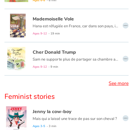
Des mots simples pour une situation qui ne l’est pas, des illustrations poétiques pour des choses bien réelles. On parle d’expulsion, de mobilisation, de solidarité. Un magnifique album sur l’importance de l’école comme lien social.
Ages 6-8
- 8 min
Mademoiselle Vole
…
Hana est réfugiée en France, car dans son pays, il y a la guerre. La nuit, elle dort, avec sa maman, dans un musée, tout près de « Mademoiselle Vole ». Mais ça, il ne faut pas le dire, c'est un secret. Jusqu'au jour où...
Ages 9-12
- 19 min
Cher Donald Trump
…
Sam ne supporte plus de partager sa chambre avec son frère : il l’empêche de dormir et lui prend ses choses sans même lui demander son accord.
Après avoir vu Donald Trump parler de son projet de mur aux frontières des États-Unis et du Mexique, au télé journal, Sam réalise que le meilleur moyen de résoudre son problème est de s’inspirer du président américain et de construire un mur en plein milieu de sa chambre pour éloigner son frère.
Ages 9-12
- 9 min
Mais alors que ça lui parait être la solution idéale, son entourage ne semble pas tout à fait du même avis… Sam se lance alors dans l’écriture d’une série de lettres adressées à Donald Trump dans lequel il lui fait part de ses plans, ses réflexions et lui demande quelques conseils.
See more
Feminist stories
Jenny la cow-boy
…
Mais qui a laissé une trace de pas sur son cheval ?
Ages 3-5
- 3 min