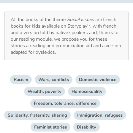
Fable, myth, literature and poetry
Princesses and princes, kings, queens and dragons
All the books of the theme
Social issues
are french
books for kids available on Storyplay'r, with french
Ogres, monsters and witches
audio version told by native speakers and, thanks to
our reading module, we propose you for these
stories a reading and pronunciation aid and a version
Heroines and Heroes
adapted for dyslexics.
Ecology, nature, seasons
The animals
Racism
Wars, conflicts
Domestic violence
Travel, epic, investigation, adventure
Wealth, poverty
Homosexuality
Freedom, tolerance, difference
Around the world
Solidarity, fraternity, sharing
Immigration, refugees
Learning
Feminist stories
Disability