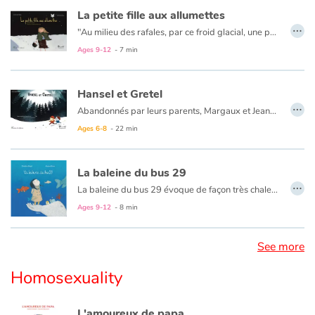
La petite fille aux allumettes
…
"Au milieu des rafales, par ce froid glacial, une pauvre fille marchait dans la rue : elle n'avait rien sur la tête, elle était pieds nus." Découvrez ou redécouvrez ce
Ages 9-12
- 7 min
Hansel et Gretel
…
Abandonnés par leurs parents, Margaux et Jeannot sont perdus dans la forêt. Dans ce conte de Grimm, un mystérieux oiseau blanc les guide alors vers une merveilleuse maison composée de pain, de gâteaux et de sucre. Quel bonheur, quelle joie et quel régal ! Seulement, cette maison appartient à une méchante sorcière qui a pour habitude de manger les enfants...
Hansel et Gretel est un célèbre conte des frères Grimm qui rappelle aux enfants que l’amour et l’entraide permettent de vaincre bien des obstacles.
Ages 6-8
- 22 min
La baleine du bus 29
…
La baleine du bus 29 évoque de façon très chaleureuse et poétique le regard d'une petite fille sur une femme truculente et émouvante installée durant une semaine devant son arrêt de bus. Aux yeux de la petite fille, cette femme ressemble à une baleine échouée sur le trottoir. En créant cette histoire, où l'un des deux personnages est une SDF, l'auteur parvient à réaliser un livre très attachant, riche de tendresse, de poésie, d'imagination, d'humour et d'émotion.
Ages 9-12
- 8 min
See more
Homosexuality
L'amoureux de papa