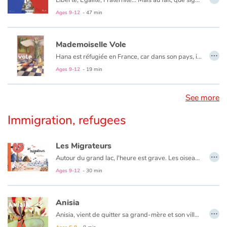
Ages 9-12
- 47 min
Mademoiselle Vole
…
Hana est réfugiée en France, car dans son pays, il y a la guerre. La nuit, elle dort, avec sa maman, dans un musée, tout près de « Mademoiselle Vole ». Mais ça, il ne faut pas le dire, c'est un secret. Jusqu'au jour où...
Ages 9-12
- 19 min
See more
Immigration, refugees
Les Migrateurs
…
Autour du grand lac, l'heure est grave. Les oiseaux de malheur ont déjà envahi une partie du pays, imposant leurs terribles lois. Jojo et Jolie deux jeunes oisillons, doivent fuir, en laissant leurs parents derrière eux. Sans autre choix que celui de s'en remettre à des outrepasseurs malhonnêtes, il leur faudra affronter bien des périls et se construire une nouvelle vie ! Un roman graphique émouvant, des illustrations justes et touchantes.
Ages 9-12
- 30 min
Anisia
…
Anisia, vient de quitter sa grand-mère et son village en Angola pour venir en France avec ses parents et son petit frère. Tout est nouveau, tout est différent quand on change de pays... Heureusement, en allant à l’école, Anisia va rencontrer Mariette et sa nouvelle maîtresse.