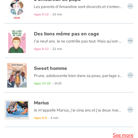
…
Les parents d'Amandine sont divorcés et s'entendent très bien. Tout est à sa place dans la vie de la petite fille. Mais un jour son père lui présente son amoureux qui n'est d'autre que Jean, l'instituteur de sa fille. Amandine a bien du mal à accepter l'homosexualité de son père. Pendant un temps, son père choisit de rompre sa relation avec Jean pour ne pas entraver sa relation avec sa fille. Mais grâce à ses copains et à sa mère, Amandine va finir par comprendre : «C'est de l'amour tout ça, juste de l'amour». Et elle va, à l'aide de ses copains provoquer une rencontre entre son père et Jean pour qu'ils renouent leur relation.
Ages 9-12
- 23 min
Des lions même pas en cage
…
J’ai neuf ans. Je ne contrôle pas tout. Mais qu’est-ce que j’y peux moi, si maman est tombée amoureuse d’une fille qui s’appelle Christelle ? »
L’histoire d’un élève qui doit faire face aux autres élèves de sa classe du fait qu’il a 2 mamans.
Ages 9-12
- 22 min
Sweet homme
…
Prune, adolescente bien dans sa peau, partage sa vie entre son lycée, ses copains du club vidéo, ses parents écolos... et Axel. Jusqu’au jour où elle découvre que celui qu’elle prenait pour son petit copain est bien plus attiré par les garçons. Comprenant qu’elle a perdu un amoureux, mais pas un ami, Prune met de côté son amour-propre pour aider Axel à assumer son homosexualité, malgré le rejet des parents du jeune homme et l’homophobie de certains.
Le titre évocateur de Sweet Homme annonce le ton. Le style est sobre. Les personnages principaux sont accessibles, sympathiques et attachants. La première de couverture appuie la description physique de Prune et d'Axel. On ne s'ennuie guère dans ce récit traité avec justesse et modernité.
Ages 13-18
- 2h20
Marius
…
Je m'appelle Marius, j'ai cinq ans et j'ai deux maisons. Maintenant maman a un nouvel amoureux. Mon papa aussi a un nouvel amoureux.
Ages 6-8
- 4 min
See more