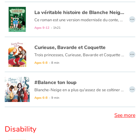
La véritable histoire de Blanche Neige qui n'a pas croqué la pomme
…
Ce roman est une version modernisée du conte, abordant de manière humoristique les thèmes contemporains du bien-être animal, de l’exploitation par le travail, du droit des femmes ou encore de la domination patriarcale sous-jacente.
Ages 9-12
- 1h21
Curieuse, Bavarde et Coquette
…
Trois princesses, Curieuse, Bavarde et Coquette désespèrent leur père. Le roi aurait préféré des fils, capables de lui succéder ! Malgré cela, les trois princesses aiment profondément ce père bougon. Une profonde tendresse les unit. Un jour, la guerre éclate. Chaque princesse essaie de proposer des solutions mais leur père ne les écoute pas. Vaincu par son ennemi, le roi est fait prisonnier. L'occasion enfin pour nos trois soeurs de prouver leur véritable valeur et leurs qualités.
Ages 6-8
- 8 min
#Balance ton loup
…
Blanche-Neige en a plus qu'assez de se coltiner les corvées de 7 nains mal élevés. Et Cendrillon en a ras la choucroute que son Chat botté de mari chausse d'autres pieds dans son dos alors qu'elle le pensait charmant ! Grâce au zozio, les princesses vont s'unir pour se révolter contre leurs oppresseurs, et quand les filles se rebellent, ça balance !
Ages 6-8
- 9 min
See more
Disability