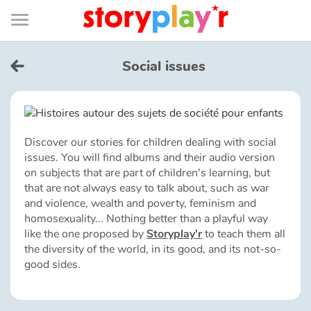
Connexion
Menu
Contenu
Recherche
Bibliothèque
Bas
de
page
Menu
➜
FR
Social issues
Log in
Try for free
Discover our stories for children dealing with social
issues. You will find albums and their audio version
Library
on subjects that are part of children's learning, but
that are not always easy to talk about, such as war
and violence, wealth and poverty, feminism and
Awards
homosexuality... Nothing better than a playful way
like the one proposed by
Storyplay'r
to teach them all
the diversity of the world, in its good, and its not-so-
Home
good sides.
Tales and classics in french