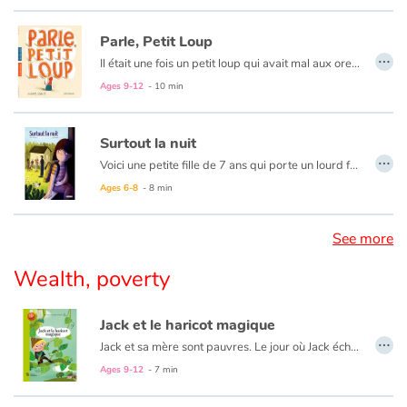
Une partie du prix de vente de ce livre est reversé à SOS Violence conjugale (Canada) et Solidarité Femmes (France).
Parle, Petit Loup
…
Il était une fois un petit loup qui avait mal aux oreilles. Cela n'avait rien à voir avec une maladie quelconque. Ce petit loup-là avait entendu trop de cris, trop de choses qui lui faisaient mal, et ses oreilles refusaient d'écouter ! Dans un contexte familial violent, Petit Loup cherche à dire sa peine... à maman ? À l'enseignante ? À un ami ? La honte l'empêche de parler. Ce n'est que dans les bras de grand-maman qu'il pourra enfin dire son lourd secret. Cet entretien en entraînera un autre, cette fois avec le père.
Ages 9-12
- 10 min
Surtout la nuit
…
Voici une petite fille de 7 ans qui porte un lourd fardeau. Ce qu’elle subit, elle ne peut en parler à personne. Elle aurait trop peur qu’on la traite de menteuse. Et puis, autour d’elle, personne ne comprendrait, il est si gentil... « C’est notre petit secret », lui dit-il, à chaque fois qu’il lui rend visite, la nuit. Incapable de lui dire non, elle se sent coupable. Son quotidien en est bouleversé, à la maison comme à l’école, où elle suffoque parfois au milieu d’une dictée, assaillie par de sombres images. Puis un jour, il ne vient plus. Peu à peu, elle reprend goût à la vie. Jusqu’à cette fameuse nuit où elle le surprend qui sort de la chambre de sa petite sœur. Elle réalise alors qu’avec elle aussi, il a un petit secret. Cette révélation, comme un électrochoc, la décide à parler, pour que cela s’arrête enfin.
Ages 6-8
- 8 min
See more
Wealth, poverty
Jack et le haricot magique
…
Jack et sa mère sont pauvres. Le jour où Jack échange leur chèvre contre six graines de haricots, sa mère se fâche. Mais les graines sont en réalité magiques ! En une seule nuit, elles poussent et forment une immense échelle de verdure, semblable à un haricot géant. Jack grimpe jusqu'à son sommet et, au-delà des nuages, pénètre dans la demeure inquiétante d'un
Ages 9-12
- 7 min