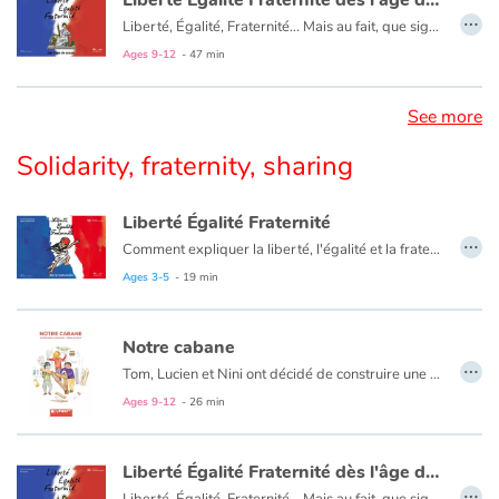
…
Liberté, Égalité, Fraternité... Mais au fait, que signifie cette devise ? Amusez-vous des situations du quotidien que vous propose Pierre Gay pour (re)découvrir, à travers elles, les valeurs de notre République !
Ages 9-12
- 47 min
See more
Solidarity, fraternity, sharing
Liberté Égalité Fraternité
…
Comment expliquer la liberté, l'égalité et la fraternité aux très jeunes enfants ? Agnès Rosenstiehl, avec humour et simplicité, montre aux tout-petits ce que ces valeurs républicaines impliquent dans leurs jeux et leur vie quotidienne, parce que les petits citoyens deviendront grands !
Issues du vécu des enfants, les situations évoquées dans le livre interpellent le jeune lecteur, le questionne, l'incite à discuter, à échanger, à argumenter :
Ages 3-5
- 19 min
Sur la notion de liberté et de respect, sur le droit pour tous, sur l'idée de partage, de tolérance, de solidarité, de fraternité.
" [...] excellent : accessible à tous les enfants, concret et parfaitement clair " - Nicolas Cadène, rapporteur général de l'Observatoire de la laïcité.
Notre cabane
…
Tom, Lucien et Nini ont décidé de construire une cabane dans le fond du jardin de Tom. Ils ont soigneusement établi les plans dans leur « carnet spécial ». Mais la construction s’annonce plus compliquée que prévu. Pourtant, un matin, la cabane est là, sous leurs yeux. Les trois amis mènent l’enquête dans le voisinage. Et décident d’aller rendre visite au Vieux-Joé, un voisin qui ne sort jamais et rouspète tout le temps. Et si derrière cet air bougon se cachait de la malice et de la gentillesse ?
Ages 9-12
- 26 min
Liberté Égalité Fraternité dès l'âge de raison
…
Liberté, Égalité, Fraternité... Mais au fait, que signifie cette devise ? Amusez-vous des situations du quotidien que vous propose Pierre Gay pour (re)découvrir, à travers elles, les valeurs de notre République !