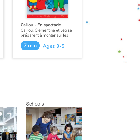
Caillou - En spectacle
Caillou, Clémentine et Léo se
préparent à monter sur les
planches pour la première
7 min
fois à la garderie.
Ages 3-5
Schools