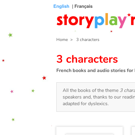
Connexion
Menu
Contenu
Recherche
Bibliothèque
Bas
English
| Français
de
page
Home
> 3 characters
3 characters
French books and audio stories for 
All the books of the theme
3 char
speakers and, thanks to our readi
adapted for dyslexics.