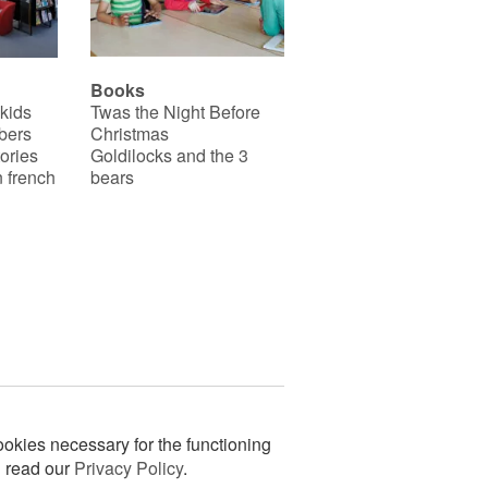
Books
 kids
Twas the Night Before
bers
Christmas
ories
Goldilocks and the 3
 french
bears
okies necessary for the functioning
n read our
Privacy Policy
.