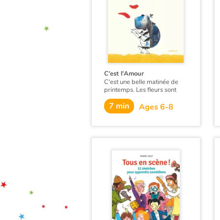
C'est l'Amour
C'est une belle matinée de
printemps. Les fleurs sont
belles et Vladimir le scarabée
7 min
sent naître un sentiment
Ages 6-8
nouveau. Et si c'était cela
l'amour ?