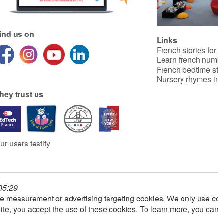
se suicider. Alors qu’elle se
retrouve hospitalisée et dans
le coma, Inès et Sébastien
font le maximum pour
comprendre ce qui a poussé
ind us on
Links
leur amie à ce geste de
désespoir. Ils mènent
French stories for
l’enquête, jusqu’à découvrir
Learn french num
qui se cache derrière le
French bedtime st
harcèlement que Sasha a
Nursery rhymes in
subi.
Retrouvez le premier tome
hey trust us
ici :
Mes rêves au grand
galop - saison 1.
ur users testify
 05:29
e measurement or advertising targeting cookies. We only use co
ite, you accept the use of these cookies. To learn more, you ca