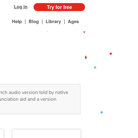
Log in
Try for free
|
|
|
Help
Blog
Library
Ages
ench audio version told by native
nciation aid and a version