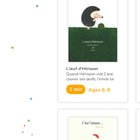
L'œuf d'Hérisson
Quand Hérisson voit Cane
couver ses œufs, l'envie lui
vient de couver à son tour
1 min
pour avoir un petit. Hérisson
Ages 6-8
est raillé par ses pairs…