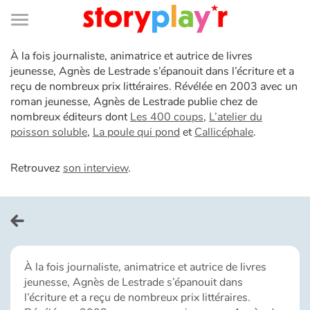
Connexion
Menu
Contenu
Recherche
Bibliothèque
Bas
de
page
Menu
À la fois journaliste, animatrice et autrice de livres
➜
FR
jeunesse, Agnès de Lestrade s’épanouit dans l’écriture et a
reçu de nombreux prix littéraires. Révélée en 2003 avec un
Log in
roman jeunesse, Agnès de Lestrade publie chez de
nombreux éditeurs dont
Les 400 coups
,
L’atelier du
Try for free
poisson soluble
,
La poule qui pond
et
Callicéphale
.
Retrouvez
son interview
.
Library
Awards
Home
À la fois journaliste, animatrice et autrice de livres
jeunesse, Agnès de Lestrade s’épanouit dans
Tales and classics in french
l’écriture et a reçu de nombreux prix littéraires.