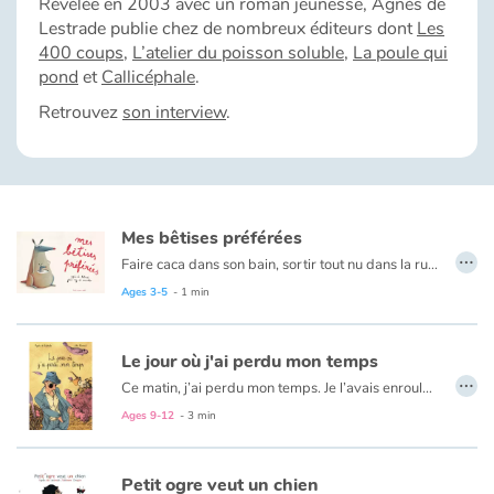
Révélée en 2003 avec un roman jeunesse, Agnès de
Fable, myth, literature and poetry
Lestrade publie chez de nombreux éditeurs dont
Les
400 coups
,
L’atelier du poisson soluble
,
La poule qui
Princesses and princes, kings, queens and dragons
pond
et
Callicéphale
.
Retrouvez
son interview
.
Ogres, monsters and witches
Heroines and Heroes
Ecology, nature, seasons
Mes bêtises préférées
…
Faire caca dans son bain, sortir tout nu dans la rue, tirer la langue à la maîtresse…
The animals
Certains animaux ne peuvent s’en empêcher !
Ages 3-5
- 1 min
Travel, epic, investigation, adventure
Le jour où j'ai perdu mon temps
…
Ce matin, j’ai perdu mon temps. Je l’avais enroulé dans mon mouchoir et enfoncé dans la poche de mon pantalon. Il a dû tomber quand j’achetais mon café et quelqu’un l’aura ramassé.
Around the world
Ages 9-12
- 3 min
Learning
Petit ogre veut un chien