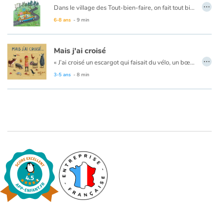
…
Dans le village des Tout-bien-faire, on fait tout bien comme il faut. On range tout bien sa maison, on tond pile-poil son gazon, on porte des habits bien repassés et, bien sûr, on est toujours poli !
Mais un beau jour, les Grands-n’importe-quoi s’installent au pays des Tout-bien-faire. Et voilà que, sans crier gare, ils décident de repeindre leur maison de n’importe quelle couleur ; de tailler les arbres de leur jardin n’importe comment... Bientôt, c’est le grand bazar dans tout le village.
6-8 ans
- 9 min
Blog
Les Tout-bien-faire finiront-ils par reconnaitre qu’un peu de fantaisie a parfois du bon ?...
Ou pourquoi il est bon de réfléchir avant de rejeter celles et ceux qui ne nous ressemblent pas !
Mais j'ai croisé
Actualités
…
« J’ai croisé un escargot qui faisait du vélo, un bœuf qui couvait un œuf… » Le héros de cette histoire, à l’imaginaire fécond, nous livre un catalogue d’excuses pour expliquer son retard à son papa.
Par thématique
3-5 ans
- 8 min
Rencontres et témoignages
Contes d'ici et d'ailleurs
Autour de la lecture
Apprendre à lire
Livre audio
Activités et ateliers