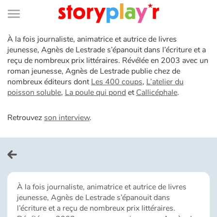
Connexion
Menu
Contenu
Recherche
Bibliothèque
Bas
de
page
Menu
À la fois journaliste, animatrice et autrice de livres
➜
EN
jeunesse, Agnès de Lestrade s’épanouit dans l’écriture et a
reçu de nombreux prix littéraires. Révélée en 2003 avec un
Je me connecte
roman jeunesse, Agnès de Lestrade publie chez de
nombreux éditeurs dont
Les 400 coups
,
L’atelier du
Tester gratuitement
poisson soluble
,
La poule qui pond
et
Callicéphale
.
Retrouvez
son interview
.
Bibliothèque
Prix
Accueil
À la fois journaliste, animatrice et autrice de livres
jeunesse, Agnès de Lestrade s’épanouit dans
Contes d'ici et d'ailleurs
l’écriture et a reçu de nombreux prix littéraires.