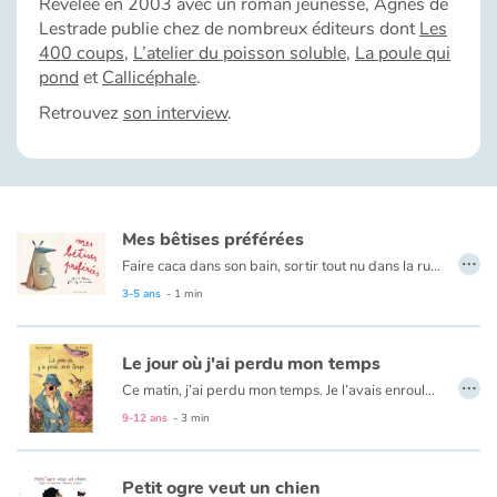
Révélée en 2003 avec un roman jeunesse, Agnès de
Fable, mythe, littérature et poésie
Lestrade publie chez de nombreux éditeurs dont
Les
400 coups
,
L’atelier du poisson soluble
,
La poule qui
Princesses et princes, rois, reines et dragons
pond
et
Callicéphale
.
Retrouvez
son interview
.
Ogres, monstres et sorcières
Héroïnes et héros
Écologie, nature, saisons
Mes bêtises préférées
…
Faire caca dans son bain, sortir tout nu dans la rue, tirer la langue à la maîtresse…
Les animaux
Certains animaux ne peuvent s’en empêcher !
3-5 ans
- 1 min
Voyage, épopée, enquête, aventure
Le jour où j'ai perdu mon temps
…
Ce matin, j’ai perdu mon temps. Je l’avais enroulé dans mon mouchoir et enfoncé dans la poche de mon pantalon. Il a dû tomber quand j’achetais mon café et quelqu’un l’aura ramassé.
Autour du monde
9-12 ans
- 3 min
Apprentissage
Petit ogre veut un chien