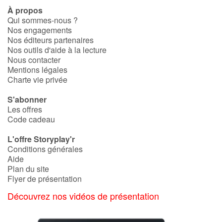
À propos
Qui sommes-nous ?
Apprendre les langues
Nos engagements
Nos éditeurs partenaires
Dyslexie, troubles de la lecture
Nos outils d'aide à la lecture
Nous contacter
Mentions légales
Nos listes de lecture
Charte vie privée
Les plus lus
S'abonner
Les offres
Code cadeau
Coups de coeur
L'offre Storyplay'r
Conditions générales
Aide
Plan du site
Flyer de présentation
Découvrez nos vidéos de présentation