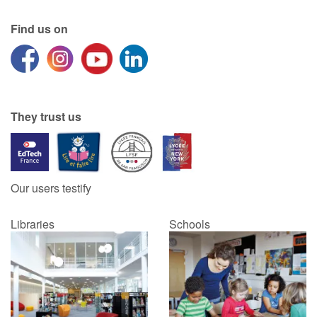
Find us on
Catalogue anglais
Contraste +
They trust us
Help
Home
Our users testify
Family
Libraries
Schools
Schools
Libraries
Videos & Tutorials