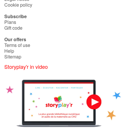
Arts, space, activities
Cookie policy
Documentaries
Subscribe
Plans
Gift code
With the family
Our offers
Daily life and hobbies
Terms of use
Help
Sitemap
At school
Storyplay'r in video
Festivals and events
Love and friendship
Social issues
Emotions and feelings
Formats and illustrations