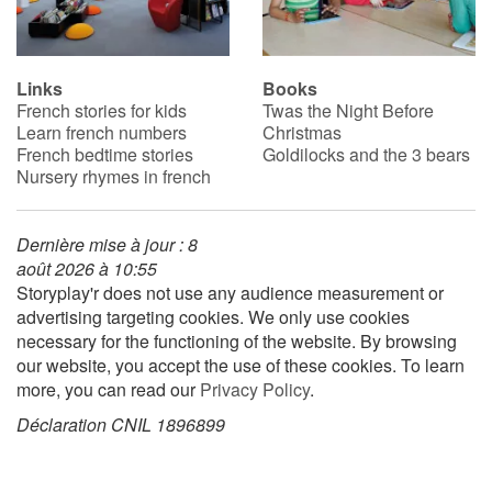
Blog
Links
Books
French stories for kids
Twas the Night Before
Learn french with Storyplay'r
Learn french numbers
Christmas
French bedtime stories
Goldilocks and the 3 bears
French book lists for children
Nursery rhymes in french
Reading for children
Dernière mise à jour : 8
août 2026 à 10:55
Activities and workshops
Storyplay'r does not use any audience measurement or
advertising targeting cookies. We only use cookies
Dyslexia and reading disorders
necessary for the functioning of the website. By browsing
our website, you accept the use of these cookies. To learn
more, you can read our
Privacy Policy
.
Déclaration CNIL 1896899