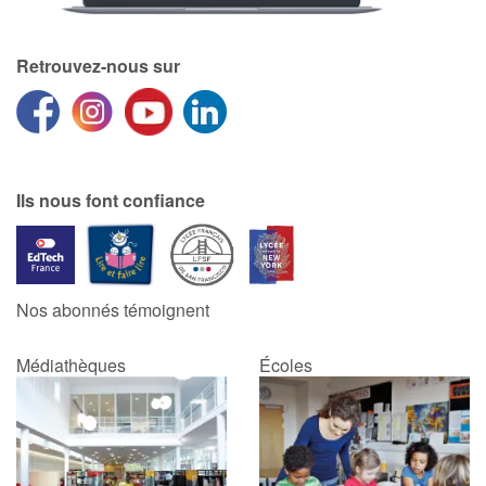
Catalogue anglais
Retrouvez-nous sur
Contraste +
Ils nous font confiance
Aide
Accueil
Famille
Nos abonnés témoignent
Écoles
Médiathèques
Écoles
Médiathèques
Vidéos & Tutoriaux