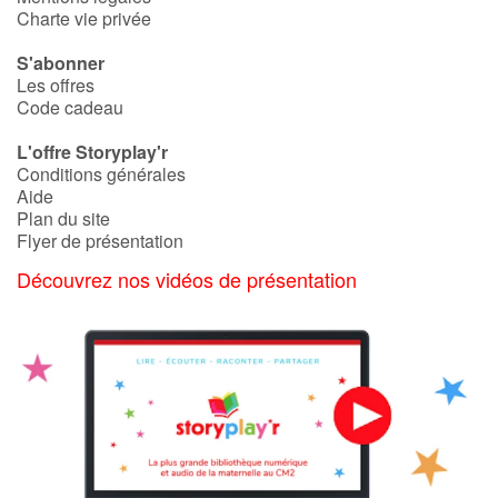
Art, espace, activité
Charte vie privée
Documentaires
S'abonner
Les offres
Code cadeau
En famille
L'offre Storyplay'r
Quotidien et loisirs
Conditions générales
Aide
Plan du site
À l'école
Flyer de présentation
Fêtes et évènements
Découvrez nos vidéos de présentation
Amour et amitié
Sujets de société
Émotions et sentiments
Formats et illustrations