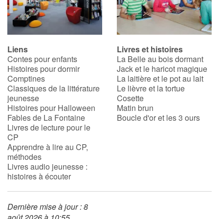
Blog
Liens
Livres et histoires
Actualités
Contes pour enfants
La Belle au bois dormant
Histoires pour dormir
Jack et le haricot magique
Par thématique
Comptines
La laitière et le pot au lait
Classiques de la littérature
Le lièvre et la tortue
jeunesse
Cosette
Rencontres et témoignages
Histoires pour Halloween
Matin brun
Fables de La Fontaine
Boucle d'or et les 3 ours
Contes d'ici et d'ailleurs
Livres de lecture pour le
CP
Apprendre à lire au CP,
Autour de la lecture
méthodes
Livres audio jeunesse :
Apprendre à lire
histoires à écouter
Livre audio
Dernière mise à jour : 8
août 2026 à 10:55
Activités et ateliers