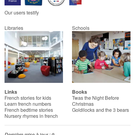
Our users testify
Catalogue anglais
Libraries
Schools
Contraste +
Help
Home
Family
Links
Books
French stories for kids
Twas the Night Before
Schools
Learn french numbers
Christmas
French bedtime stories
Goldilocks and the 3 bears
Libraries
Nursery rhymes in french
Videos & Tutorials
Dernière mise à jour : 9