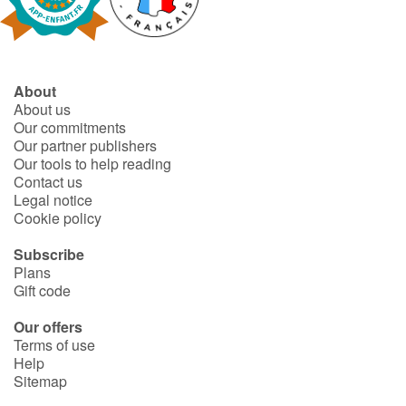
Fable, myth, literature and poetry
Princesses and princes, kings, queens and dragons
About
Ogres, monsters and witches
About us
Our commitments
Heroines and Heroes
Our partner publishers
Our tools to help reading
Contact us
Ecology, nature, seasons
Legal notice
Cookie policy
The animals
Subscribe
Plans
Travel, epic, investigation, adventure
Gift code
Around the world
Our offers
Terms of use
Help
Learning
Sitemap