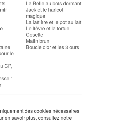
nts
La Belle au bois dormant
rmir
Jack et le haricot
magique
La laitière et le pot au lait
se
Le lièvre et la tortue
Cosette
Matin brun
taine
Boucle d'or et les 3 ours
pour le
au CP,
esse :
r
s uniquement des cookies nécessaires
ur en savoir plus, consultez notre