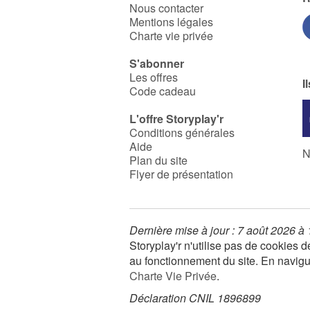
pourrait bien, doucement,
Nous contacter
s’apaiser et retrouver le
Mentions légales
plaisir de jouer...
Charte vie privée
S'abonner
Les offres
I
Code cadeau
L'offre Storyplay'r
Conditions générales
Aide
N
Plan du site
Flyer de présentation
Dernière mise à jour : 7 août 2026 à
Storyplay'r n'utilise pas de cookies
au fonctionnement du site. En navigua
Charte Vie Privée
.
Déclaration CNIL 1896899