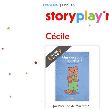
Connexion
Menu
Contenu
Recherche
Bibliothèque
Bas
Français
| English
de
page
Cécile
Qui s'occupe de Martha ?