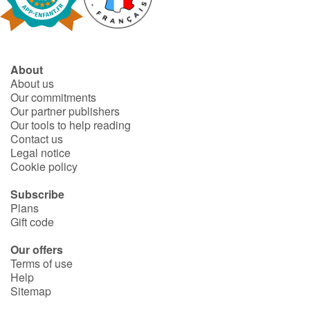
Fable, myth, literature and poetry
Princesses and princes, kings, queens and dragons
About
Ogres, monsters and witches
About us
Our commitments
Heroines and Heroes
Our partner publishers
Our tools to help reading
Contact us
Ecology, nature, seasons
Legal notice
Cookie policy
The animals
Subscribe
Plans
Travel, epic, investigation, adventure
Gift code
Around the world
Our offers
Terms of use
Help
Learning
Sitemap