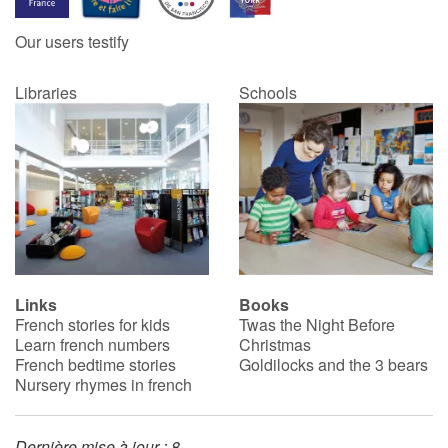
Our users testify
Catalogue anglais
Libraries
Schools
Contraste +
Help
Home
Family
Links
Books
French stories for kids
Twas the Night Before
Schools
Learn french numbers
Christmas
French bedtime stories
Goldilocks and the 3 bears
Libraries
Nursery rhymes in french
Videos & Tutorials
Dernière mise à jour : 8