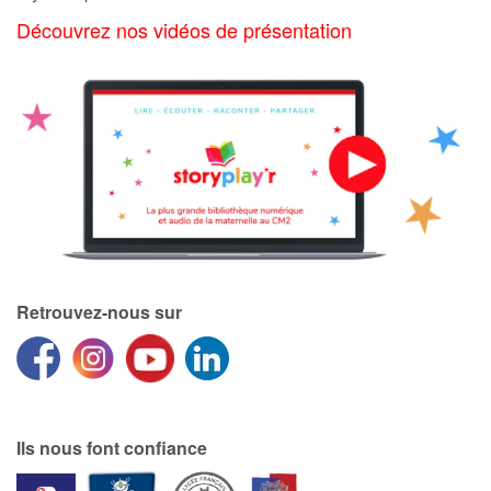
Art, espace, activité
Découvrez nos vidéos de présentation
Documentaires
En famille
Quotidien et loisirs
À l'école
Fêtes et évènements
Retrouvez-nous sur
Amour et amitié
Sujets de société
Émotions et sentiments
Ils nous font confiance
Formats et illustrations