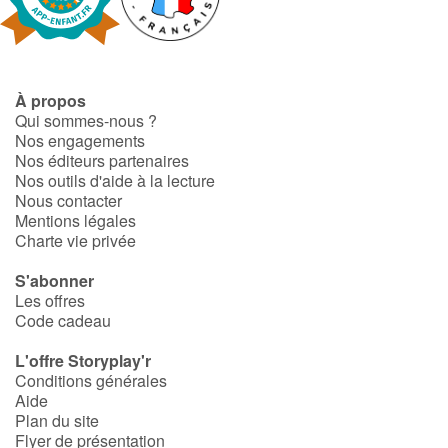
Fable, mythe, littérature et poésie
Princesses et princes, rois, reines et dragons
À propos
Ogres, monstres et sorcières
Qui sommes-nous ?
Nos engagements
Héroïnes et héros
Nos éditeurs partenaires
Nos outils d'aide à la lecture
Nous contacter
Écologie, nature, saisons
Mentions légales
Charte vie privée
Les animaux
S'abonner
Les offres
Voyage, épopée, enquête, aventure
Code cadeau
Autour du monde
L'offre Storyplay'r
Conditions générales
Aide
Apprentissage
Plan du site
Flyer de présentation