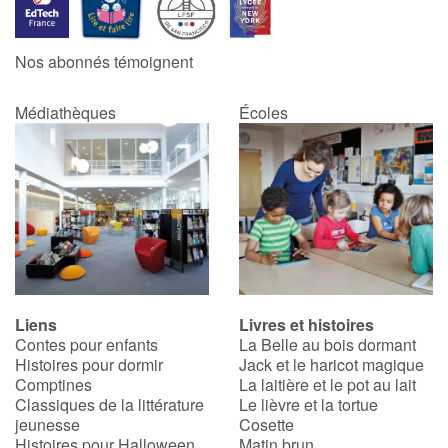
Catalogue anglais
Nos abonnés témoignent
Médiathèques
Écoles
Contraste +
Aide
Accueil
Famille
Liens
Livres et histoires
Écoles
Contes pour enfants
La Belle au bois dormant
Histoires pour dormir
Jack et le haricot magique
Médiathèques
Comptines
La laitière et le pot au lait
Classiques de la littérature
Le lièvre et la tortue
jeunesse
Cosette
Vidéos & Tutoriaux
Histoires pour Halloween
Matin brun