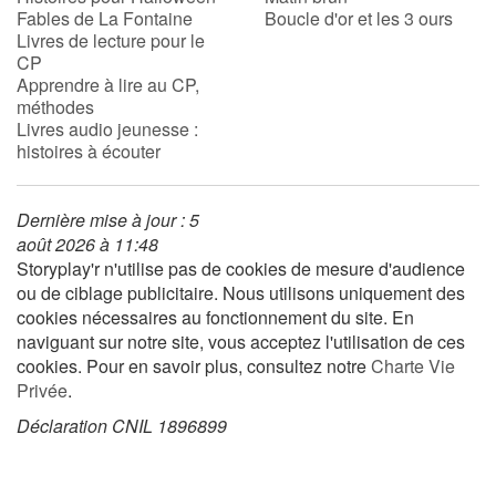
Fables de La Fontaine
Boucle d'or et les 3 ours
Livres de lecture pour le
CP
Blog
Apprendre à lire au CP,
méthodes
Actualités
Livres audio jeunesse :
histoires à écouter
Par thématique
Dernière mise à jour : 5
Rencontres et témoignages
août 2026 à 11:48
Storyplay'r n'utilise pas de cookies de mesure d'audience
Contes d'ici et d'ailleurs
ou de ciblage publicitaire. Nous utilisons uniquement des
cookies nécessaires au fonctionnement du site. En
Autour de la lecture
naviguant sur notre site, vous acceptez l'utilisation de ces
cookies. Pour en savoir plus, consultez notre
Charte Vie
Apprendre à lire
Privée
.
Déclaration CNIL 1896899
Livre audio
Activités et ateliers