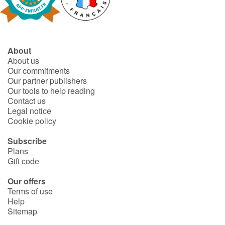
Fable, myth, literature and poetry
Princesses and princes, kings, queens and dragons
About
Ogres, monsters and witches
About us
Our commitments
Heroines and Heroes
Our partner publishers
Our tools to help reading
Contact us
Ecology, nature, seasons
Legal notice
Cookie policy
The animals
Subscribe
Plans
Travel, epic, investigation, adventure
Gift code
Around the world
Our offers
Terms of use
Help
Learning
Sitemap