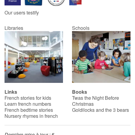
Our users testify
Catalogue anglais
Libraries
Schools
Contraste +
Help
Home
Family
Links
Books
French stories for kids
Twas the Night Before
Schools
Learn french numbers
Christmas
French bedtime stories
Goldilocks and the 3 bears
Libraries
Nursery rhymes in french
Videos & Tutorials
Dernière mise à jour : 5