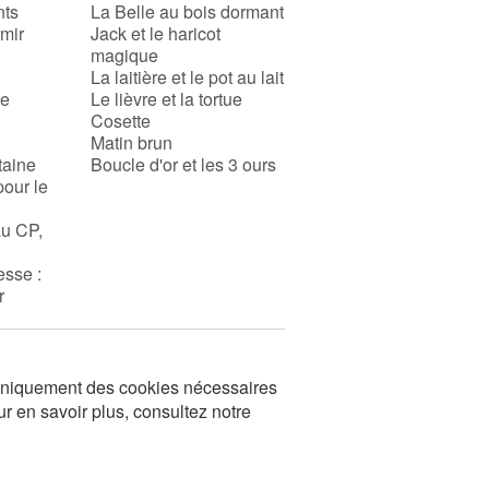
nts
La Belle au bois dormant
rmir
Jack et le haricot
magique
La laitière et le pot au lait
se
Le lièvre et la tortue
Cosette
Matin brun
taine
Boucle d'or et les 3 ours
pour le
au CP,
esse :
r
s uniquement des cookies nécessaires
ur en savoir plus, consultez notre