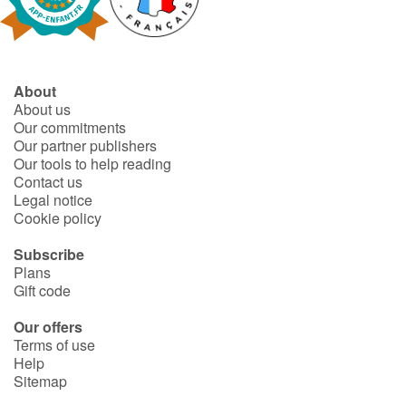
Fable, myth, literature and poetry
Princesses and princes, kings, queens and dragons
About
Ogres, monsters and witches
About us
Our commitments
Heroines and Heroes
Our partner publishers
Our tools to help reading
Contact us
Ecology, nature, seasons
Legal notice
Cookie policy
The animals
Subscribe
Plans
Travel, epic, investigation, adventure
Gift code
Around the world
Our offers
Terms of use
Help
Learning
Sitemap