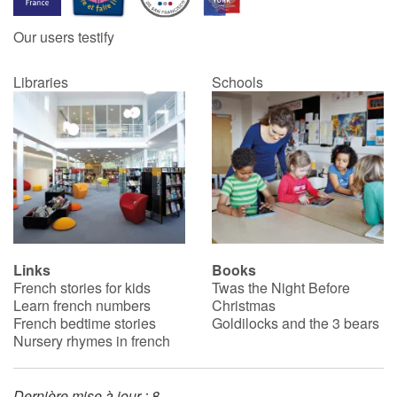
Our users testify
Catalogue anglais
Libraries
Schools
Contraste +
Help
Home
Family
Links
Books
French stories for kids
Twas the Night Before
Schools
Learn french numbers
Christmas
French bedtime stories
Goldilocks and the 3 bears
Libraries
Nursery rhymes in french
Videos & Tutorials
Dernière mise à jour : 8