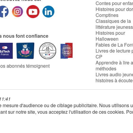
Contes pour enfa
Histoires pour do
Comptines
Classiques de la
littérature jeunes
Histoires pour
ls nous font confiance
Halloween
Fables de La Fon
Livres de lecture 
CP
Apprendre à lire 
os abonnés témoignent
méthodes
Livres audio jeun
histoires à écoute
 11:41
 de mesure d'audience ou de ciblage publicitaire. Nous utilison
nt sur notre site, vous acceptez l'utilisation de ces cookies. Po