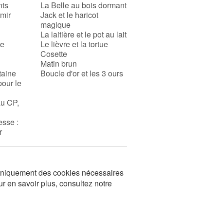
nts
La Belle au bois dormant
rmir
Jack et le haricot
magique
La laitière et le pot au lait
se
Le lièvre et la tortue
Cosette
Matin brun
taine
Boucle d'or et les 3 ours
pour le
au CP,
esse :
r
s uniquement des cookies nécessaires
ur en savoir plus, consultez notre