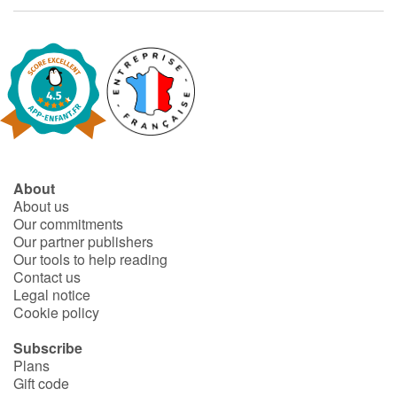
Fable, myth, literature and poetry
Princesses and princes, kings, queens and dragons
Ogres, monsters and witches
Heroines and Heroes
Ecology, nature, seasons
About
About us
Our commitments
The animals
Our partner publishers
Our tools to help reading
Travel, epic, investigation, adventure
Contact us
Legal notice
Cookie policy
Around the world
Subscribe
Learning
Plans
Gift code