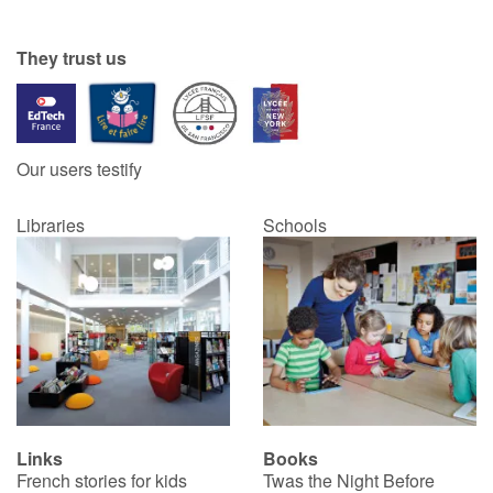
Catalogue anglais
They trust us
Contraste +
Our users testify
Help
Libraries
Schools
Home
Family
Schools
Libraries
Links
Books
Videos & Tutorials
French stories for kids
Twas the Night Before