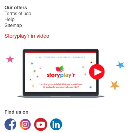
Arts, space, activities
Our offers
Terms of use
Documentaries
Help
Sitemap
With the family
Storyplay'r in video
Daily life and hobbies
At school
Festivals and events
Love and friendship
Social issues
Find us on
Emotions and feelings
Formats and illustrations