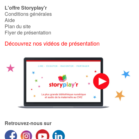
Art, espace, activité
L'offre Storyplay'r
Conditions générales
Documentaires
Aide
Plan du site
En famille
Flyer de présentation
Découvrez nos vidéos de présentation
Quotidien et loisirs
À l'école
Fêtes et évènements
Amour et amitié
Sujets de société
Émotions et sentiments
Retrouvez-nous sur
Formats et illustrations