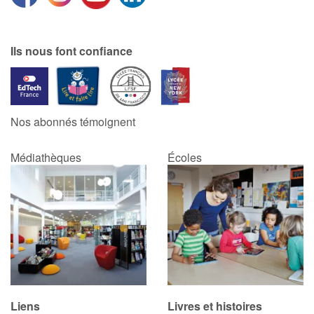
Catalogue anglais
Ils nous font confiance
Contraste +
Nos abonnés témoignent
Aide
Médiathèques
Écoles
Accueil
Famille
Écoles
Médiathèques
Vidéos & Tutoriaux
Liens
Livres et histoires