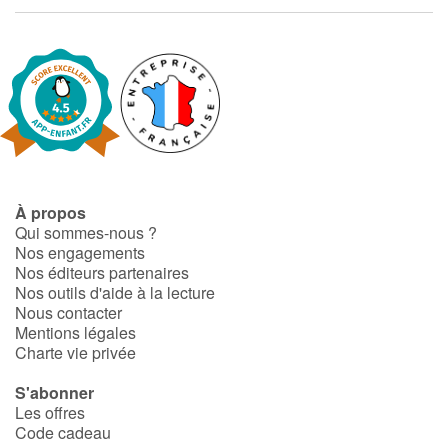
Fable, mythe, littérature et poésie
Princesses et princes, rois, reines et dragons
Ogres, monstres et sorcières
Héroïnes et héros
Écologie, nature, saisons
À propos
Qui sommes-nous ?
Nos engagements
Les animaux
Nos éditeurs partenaires
Nos outils d'aide à la lecture
Voyage, épopée, enquête, aventure
Nous contacter
Mentions légales
Charte vie privée
Autour du monde
S'abonner
Apprentissage
Les offres
Code cadeau