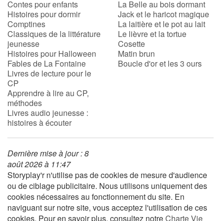
Contes pour enfants
La Belle au bois dormant
Histoires pour dormir
Jack et le haricot magique
Comptines
La laitière et le pot au lait
Blog
Classiques de la littérature
Le lièvre et la tortue
jeunesse
Cosette
Actualités
Histoires pour Halloween
Matin brun
Fables de La Fontaine
Boucle d'or et les 3 ours
Livres de lecture pour le
Par thématique
CP
Apprendre à lire au CP,
Rencontres et témoignages
méthodes
Livres audio jeunesse :
histoires à écouter
Contes d'ici et d'ailleurs
Autour de la lecture
Dernière mise à jour : 8
août 2026 à 11:47
Apprendre à lire
Storyplay'r n'utilise pas de cookies de mesure d'audience
ou de ciblage publicitaire. Nous utilisons uniquement des
cookies nécessaires au fonctionnement du site. En
Livre audio
naviguant sur notre site, vous acceptez l'utilisation de ces
cookies. Pour en savoir plus, consultez notre
Charte Vie
Activités et ateliers