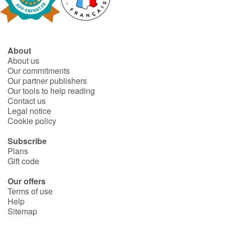
Fable, myth, literature and poetry
Princesses and princes, kings, queens and dragons
About
Ogres, monsters and witches
About us
Our commitments
Heroines and Heroes
Our partner publishers
Our tools to help reading
Contact us
Ecology, nature, seasons
Legal notice
Cookie policy
The animals
Subscribe
Plans
Travel, epic, investigation, adventure
Gift code
Around the world
Our offers
Terms of use
Help
Learning
Sitemap