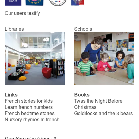
Our users testify
Catalogue anglais
Libraries
Schools
Contraste +
Help
Home
Family
Links
Books
French stories for kids
Twas the Night Before
Schools
Learn french numbers
Christmas
French bedtime stories
Goldilocks and the 3 bears
Libraries
Nursery rhymes in french
Videos & Tutorials
Dernière mise à jour : 8