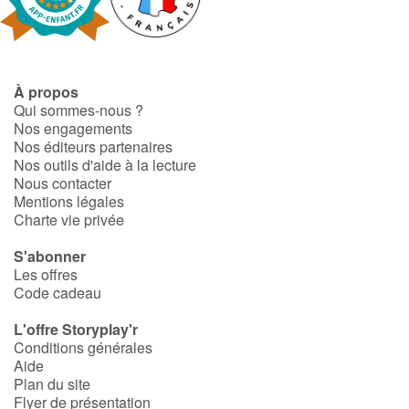
Fable, mythe, littérature et poésie
Princesses et princes, rois, reines et dragons
À propos
Ogres, monstres et sorcières
Qui sommes-nous ?
Nos engagements
Héroïnes et héros
Nos éditeurs partenaires
Nos outils d'aide à la lecture
Nous contacter
Écologie, nature, saisons
Mentions légales
Charte vie privée
Les animaux
S'abonner
Les offres
Voyage, épopée, enquête, aventure
Code cadeau
Autour du monde
L'offre Storyplay'r
Conditions générales
Aide
Apprentissage
Plan du site
Flyer de présentation