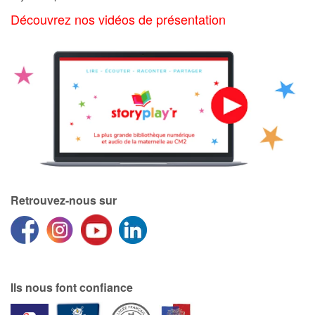
Art, espace, activité
Découvrez nos vidéos de présentation
Documentaires
En famille
Quotidien et loisirs
À l'école
Fêtes et évènements
Retrouvez-nous sur
Amour et amitié
Sujets de société
Émotions et sentiments
Ils nous font confiance
Formats et illustrations