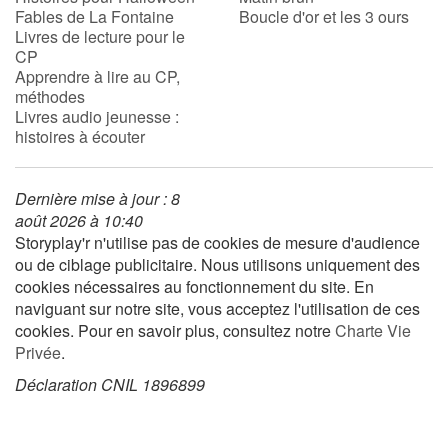
Fables de La Fontaine
Boucle d'or et les 3 ours
Livres de lecture pour le
CP
Blog
Apprendre à lire au CP,
méthodes
Actualités
Livres audio jeunesse :
histoires à écouter
Par thématique
Dernière mise à jour : 8
Rencontres et témoignages
août 2026 à 10:40
Storyplay'r n'utilise pas de cookies de mesure d'audience
Contes d'ici et d'ailleurs
ou de ciblage publicitaire. Nous utilisons uniquement des
cookies nécessaires au fonctionnement du site. En
Autour de la lecture
naviguant sur notre site, vous acceptez l'utilisation de ces
cookies. Pour en savoir plus, consultez notre
Charte Vie
Apprendre à lire
Privée
.
Déclaration CNIL 1896899
Livre audio
Activités et ateliers