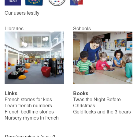
Our users testify
Catalogue anglais
Libraries
Schools
Contraste +
Help
Home
Family
Links
Books
French stories for kids
Twas the Night Before
Schools
Learn french numbers
Christmas
French bedtime stories
Goldilocks and the 3 bears
Libraries
Nursery rhymes in french
Videos & Tutorials
Dernière mise à jour : 9