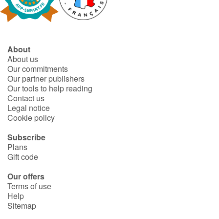
Fable, myth, literature and poetry
Princesses and princes, kings, queens and dragons
About
Ogres, monsters and witches
About us
Our commitments
Heroines and Heroes
Our partner publishers
Our tools to help reading
Contact us
Ecology, nature, seasons
Legal notice
Cookie policy
The animals
Subscribe
Plans
Travel, epic, investigation, adventure
Gift code
Around the world
Our offers
Terms of use
Help
Learning
Sitemap