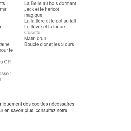
nts
La Belle au bois dormant
rmir
Jack et le haricot
magique
La laitière et le pot au lait
se
Le lièvre et la tortue
Cosette
Matin brun
taine
Boucle d'or et les 3 ours
pour le
au CP,
esse :
r
s uniquement des cookies nécessaires
ur en savoir plus, consultez notre