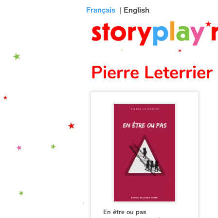
Connexion
Menu
Contenu
Recherche
Bibliothèque
Bas
Français
| English
de
page
Pierre Leterrier
En être ou pas