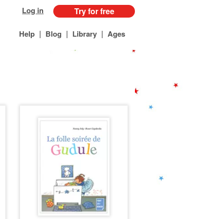
Log in
Try for free
|
|
|
Help
Blog
Library
Ages