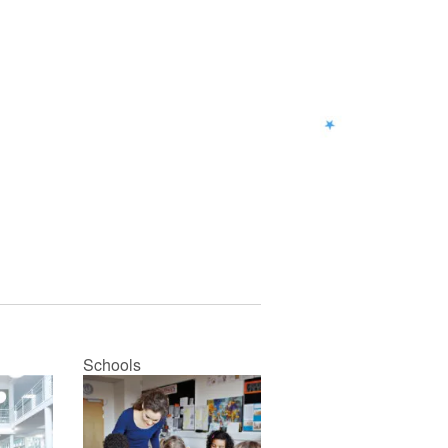
Et les vacances ne faisaient
que commencer !
Ce livre est également
disponible en anglais :
Gudule goes on vacation
.
Schools