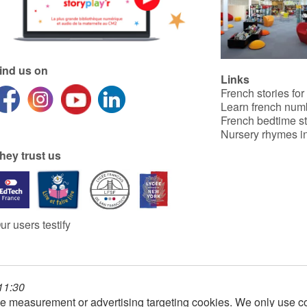
ind us on
Links
French stories for
Learn french num
French bedtime st
Nursery rhymes in
hey trust us
ur users testify
 11:30
e measurement or advertising targeting cookies. We only use co