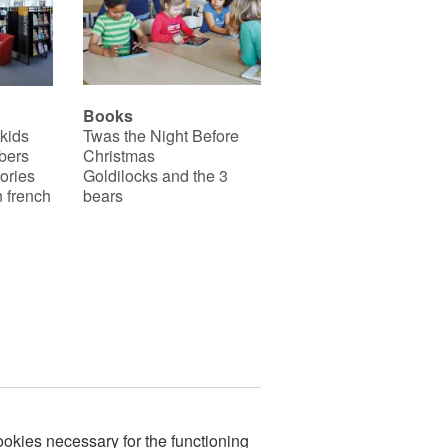
Books
 kids
Twas the Night Before
bers
Christmas
ories
Goldilocks and the 3
 french
bears
okies necessary for the functioning