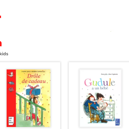
a
kids