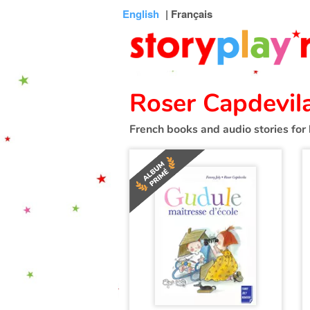
Connexion
Menu
Contenu
Recherche
Bibliothèque
Bas
English
| Français
de
page
Roser Capdevil
French books and audio stories for 