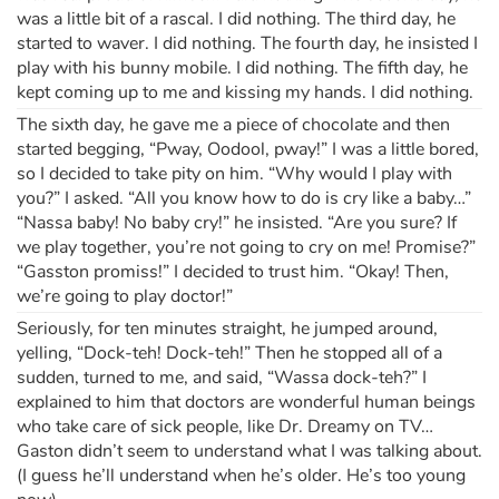
was a little bit of a rascal. I did nothing. The third day, he
started to waver. I did nothing. The fourth day, he insisted I
play with his bunny mobile. I did nothing. The fifth day, he
kept coming up to me and kissing my hands. I did nothing.
The sixth day, he gave me a piece of chocolate and then
started begging, “Pway, Oodool, pway!” I was a little bored,
so I decided to take pity on him. “Why would I play with
you?” I asked. “All you know how to do is cry like a baby…”
“Nassa baby! No baby cry!” he insisted. “Are you sure? If
we play together, you’re not going to cry on me! Promise?”
“Gasston promiss!” I decided to trust him. “Okay! Then,
we’re going to play doctor!”
Seriously, for ten minutes straight, he jumped around,
yelling, “Dock-teh! Dock-teh!” Then he stopped all of a
sudden, turned to me, and said, “Wassa dock-teh?” I
explained to him that doctors are wonderful human beings
who take care of sick people, like Dr. Dreamy on TV…
Gaston didn’t seem to understand what I was talking about.
(I guess he’ll understand when he’s older. He’s too young