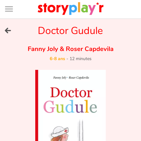
Connexion
Menu
Contenu
Recherche
Bibliothèque
Bas
de
page
Menu
➜
Doctor Gudule
EN
Je me connecte
Fanny Joly
&
Roser Capdevila
6-8 ans
-
12 minutes
Tester gratuitement
Bibliothèque
Prix
Accueil
Contes d'ici et d'ailleurs