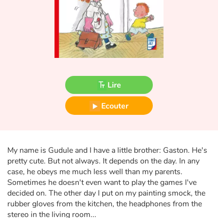
Fable, mythe, littérature et poésie
Princesses et princes, rois, reines et dragons
Ogres, monstres et sorcières
Héroïnes et héros
Lire
Écologie, nature, saisons
Ecouter
Les animaux
Voyage, épopée, enquête, aventure
My name is Gudule and I have a little brother: Gaston. He's
pretty cute. But not always. It depends on the day. In any
case, he obeys me much less well than my parents.
Autour du monde
Sometimes he doesn't even want to play the games I've
decided on. The other day I put on my painting smock, the
Apprentissage
rubber gloves from the kitchen, the headphones from the
stereo in the living room...