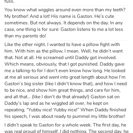
fuss.
You know what wiggles around even more than my teeth?
My brother! And a lot! His name is Gaston. He’s cute
sometimes. But not always. It depends on the day. In any
case, one thing is for sure: Gaston listens to me a lot less
than my parents do!
Like the other night. I wanted to have a pillow fight with
him. With him as the pillow, I mean. Well, he didn’t want
that. Not at all. He screamed until Daddy got involved.
Which means, obviously, that I got punished. Daddy gave
me a talking-to for I don’t even know how long. He looked
at me all serious and went into great length about how I’m
Gaston’s big sister (like I didn’t know that), and how I need
to be nice, and show him great things, and care for him,
and all that… (like I don’t do that already!) Gaston sat on
Daddy’s lap and as he wiggled all over, he kept on
repeating, “Yubby nice! Yubby nice!” When Daddy finished
his speech, I was about ready to pummel my little brother!
I didn’t speak to Gaston for a whole week. The first day, he
was real proud of himself. I did nothing. The second day, he