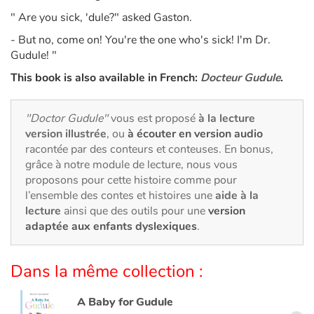
Art, espace, activité
" Are you sick, 'dule?" asked Gaston.
Documentaires
- But no, come on! You're the one who's sick! I'm Dr.
Gudule! "
En famille
This book is also available in French:
Docteur Gudule
.
Quotidien et loisirs
"Doctor Gudule"
vous est proposé
à la lecture
version illustrée
, ou
à écouter en version audio
À l'école
racontée par des conteurs et conteuses. En bonus,
grâce à notre module de lecture, nous vous
Fêtes et évènements
proposons pour cette histoire comme pour
l’ensemble des contes et histoires une
aide à la
Amour et amitié
lecture
ainsi que des outils pour une
version
adaptée aux enfants dyslexiques
.
Sujets de société
Dans la même collection :
Émotions et sentiments
A Baby for Gudule
Formats et illustrations