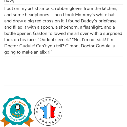
now).
I put on my artist smock, rubber gloves from the kitchen,
and some headphones. Then I took Mommy’s white hat
and drew a big red cross on it. I found Daddy’s briefcase
and filled it with a spoon, a shoehorn, a flashlight, and a
bottle opener. Gaston followed me all over with a surprised
look on his face. “Oodool seeeek? “No, I’m not sick! I’m
Doctor Gudule! Can’t you tell? C’mon, Doctor Gudule is
going to make an elixir!”