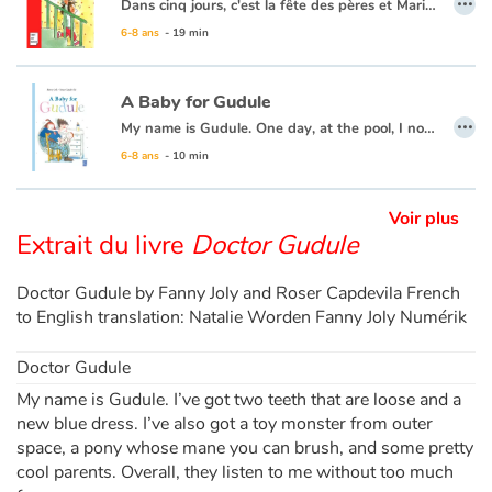
Dans cinq jours, c'est la fête des pères et Marie-Lou n'a pas de cadeau. Le ouistiti qu'elle a fait à l'école est raté. Ses autres idées sont trop difficiles à réaliser. Et sa tirelire désespérément vide. Pourtant, Marie-Lou est bien décidée à offrir à son papa un cadeau magnifique, surprenant, original. Un cadeau qu'il n'oubliera jamais. Et quand Marie-Lou a décidé quelque chose...
6-8 ans
- 19 min
A Baby for Gudule
…
My name is Gudule. One day, at the pool, I noticed that Mom's belly was Mom's belly was all round. It was as if she had swallowed a little balloon. That evening, my parents told me that we were going to have a baby... But who is "we"? Is it me too? I never said I wanted a baby! I just wish I could make Mom and Dad understand that their best baby is me.
This book is also available in French:
Gudule a un bébé
.
6-8 ans
- 10 min
Voir plus
Extrait du livre
Doctor Gudule
Doctor Gudule by Fanny Joly and Roser Capdevila French
to English translation: Natalie Worden Fanny Joly Numérik
Doctor Gudule
My name is Gudule. I’ve got two teeth that are loose and a
new blue dress. I’ve also got a toy monster from outer
space, a pony whose mane you can brush, and some pretty
cool parents. Overall, they listen to me without too much