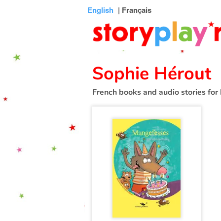
Connexion
Menu
Contenu
Recherche
Bibliothèque
Bas
English
| Français
de
page
Sophie Hérout
French books and audio stories for 