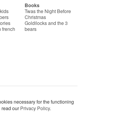
Books
 kids
Twas the Night Before
bers
Christmas
ories
Goldilocks and the 3
 french
bears
okies necessary for the functioning
n read our
Privacy Policy
.