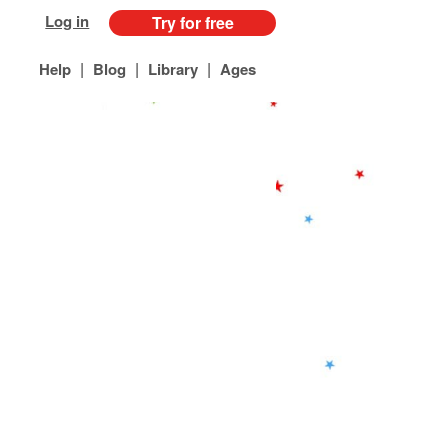
Log in
Try for free
|
|
|
Help
Blog
Library
Ages