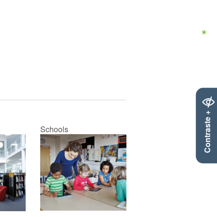
Contraste +
Schools