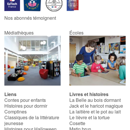
Catalogue anglais
Nos abonnés témoignent
Médiathèques
Écoles
Contraste +
Aide
Accueil
Famille
Liens
Livres et histoires
Écoles
Contes pour enfants
La Belle au bois dormant
Histoires pour dormir
Jack et le haricot magique
Médiathèques
Comptines
La laitière et le pot au lait
Classiques de la littérature
Le lièvre et la tortue
jeunesse
Cosette
Vidéos & Tutoriaux
Histoires pour Halloween
Matin brun