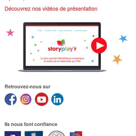
Art, espace, activité
Découvrez nos vidéos de présentation
Documentaires
En famille
Quotidien et loisirs
À l'école
Fêtes et évènements
Retrouvez-nous sur
Amour et amitié
Sujets de société
Émotions et sentiments
Ils nous font confiance
Formats et illustrations