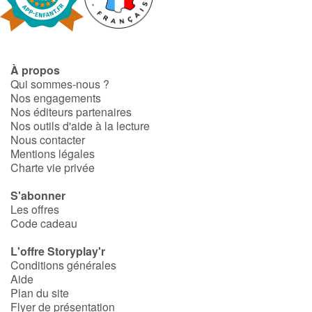
Fable, mythe, littérature et poésie
Princesses et princes, rois, reines et dragons
À propos
Ogres, monstres et sorcières
Qui sommes-nous ?
Nos engagements
Héroïnes et héros
Nos éditeurs partenaires
Nos outils d'aide à la lecture
Nous contacter
Écologie, nature, saisons
Mentions légales
Charte vie privée
Les animaux
S'abonner
Les offres
Voyage, épopée, enquête, aventure
Code cadeau
Autour du monde
L'offre Storyplay'r
Conditions générales
Aide
Apprentissage
Plan du site
Flyer de présentation