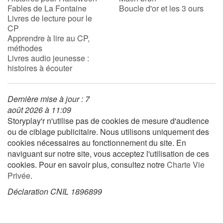
Fables de La Fontaine
Boucle d'or et les 3 ours
Livres de lecture pour le
CP
Blog
Apprendre à lire au CP,
méthodes
Actualités
Livres audio jeunesse :
histoires à écouter
Par thématique
Dernière mise à jour : 7
Rencontres et témoignages
août 2026 à 11:09
Storyplay'r n'utilise pas de cookies de mesure d'audience
Contes d'ici et d'ailleurs
ou de ciblage publicitaire. Nous utilisons uniquement des
cookies nécessaires au fonctionnement du site. En
Autour de la lecture
naviguant sur notre site, vous acceptez l'utilisation de ces
cookies. Pour en savoir plus, consultez notre
Charte Vie
Apprendre à lire
Privée
.
Déclaration CNIL 1896899
Livre audio
Activités et ateliers