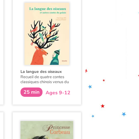
La langue des oiseaux
Recueil de quatre contes
classiques chinois venus du
temps où les hommes
25 min
savaient gagner en sagesse
Ages 9-12
en écoutant les animaux : « La
fourmi reconnaissante », « Le
loup malin », « Le cerf loyal »,
et « La pie malicieuse ».