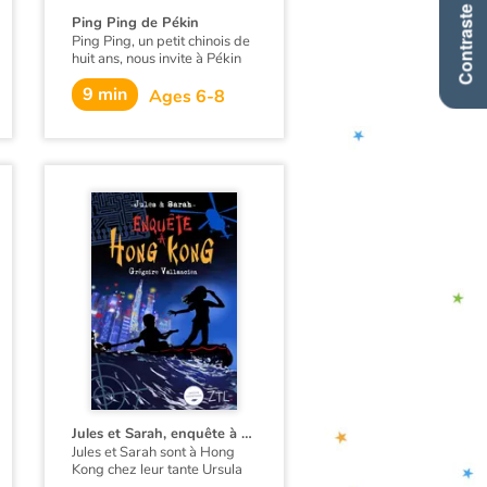
Contraste +
Ping Ping de Pékin
Ping Ping, un petit chinois de
huit ans, nous invite à Pékin
pour découvrir son petit
9 min
monde : sa maison, son
Ages 6-8
quartier, ses copains, son
école, mais aussi la Cité
Interdite, la Grande Muraille,
les shaomian, délicieuses
nouilles sautées… Pour finir, il
nous propose de fêter le
Nouvel An chinois dans sa
famille ! À la fin de l’album,
apprenez quelques phrases
et mots en chinois grâce au
lexique bilingue de Ping Ping
!
Jules et Sarah, enquête à Hong Kong
Jules et Sarah sont à Hong
Kong chez leur tante Ursula