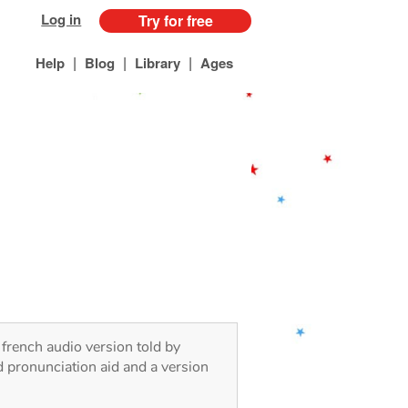
Log in
Try for free
|
|
|
Help
Blog
Library
Ages
 french audio version told by
d pronunciation aid and a version