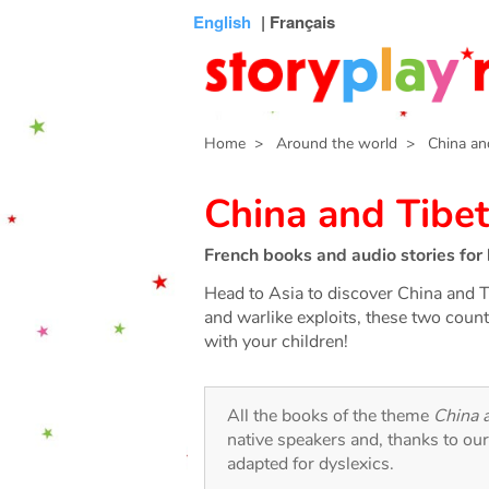
Connexion
Menu
Contenu
Recherche
Bibliothèque
Bas
English
| Français
de
page
Home
> Around the world
> China and
China and Tibet
French books and audio stories for 
Head to Asia to discover China and T
and warlike exploits, these two countri
with your children!
All the books of the theme
China 
native speakers and, thanks to ou
adapted for dyslexics.