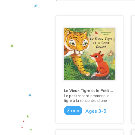
Le Vieux Tigre et le Petit Renard
Le petit renard emmène le
tigre à la rencontre d’une
biche et de son faon, de trois
7 min
bébés pandas puis de quatre
Ages 3-5
singes agiles. Derrière le
renard qui avance d’un pas
sûr, les animaux aperçoivent
le gros tigre… Tous détalent
sans délai.