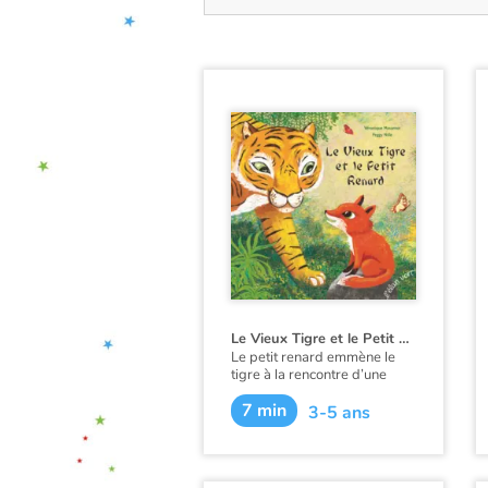
Le Vieux Tigre et le Petit Renard
Le petit renard emmène le
tigre à la rencontre d’une
biche et de son faon, de trois
7 min
bébés pandas puis de quatre
3-5 ans
singes agiles. Derrière le
renard qui avance d’un pas
sûr, les animaux aperçoivent
le gros tigre… Tous détalent