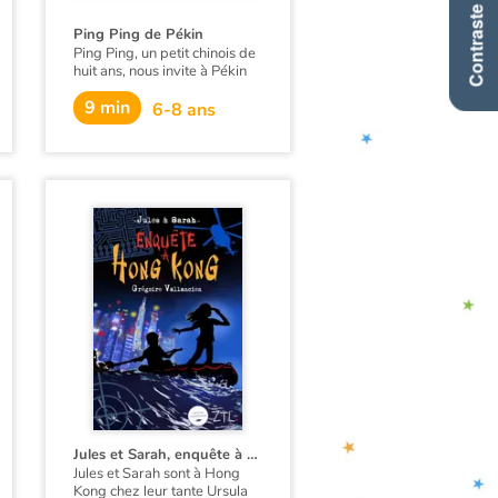
Contraste +
Ping Ping de Pékin
Ping Ping, un petit chinois de
huit ans, nous invite à Pékin
pour découvrir son petit
9 min
monde : sa maison, son
6-8 ans
quartier, ses copains, son
école, mais aussi la Cité
Interdite, la Grande Muraille,
les shaomian, délicieuses
nouilles sautées… Pour finir, il
nous propose de fêter le
Nouvel An chinois dans sa
famille ! À la fin de l’album,
apprenez quelques phrases
et mots en chinois grâce au
lexique bilingue de Ping Ping
!
Jules et Sarah, enquête à Hong Kong
Jules et Sarah sont à Hong
Kong chez leur tante Ursula