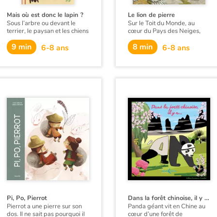
Mais où est donc le lapin ?
Le lion de pierre
Sous l’arbre ou devant le
Sur le Toit du Monde, au
terrier, le paysan et les chiens
cœur du Pays des Neiges,
attendent, patiemment. Ils
vivait autrefois une famille de
9 min
8 min
attendent, ils attendent... Ils
paysans. Dorje, le frère aîné,
6-8 ans
6-8 ans
attendent que le lapin leur
hébergeait chez lui son cadet.
tombe entre les mains. Or, en
D'une nature ombrageuse, il
attendant, l’animal malin leur
le chassera l'exhortant à aller
a posé un lapin !
gagner sa part. Comment
Tenzin réussira et comment
Dorje sera puni…
Pi, Po, Pierrot
Dans la forêt chinoise, il y a... Panda
Pierrot a une pierre sur son
Panda géant vit en Chine au
dos. Il ne sait pas pourquoi il
cœur d’une forêt de