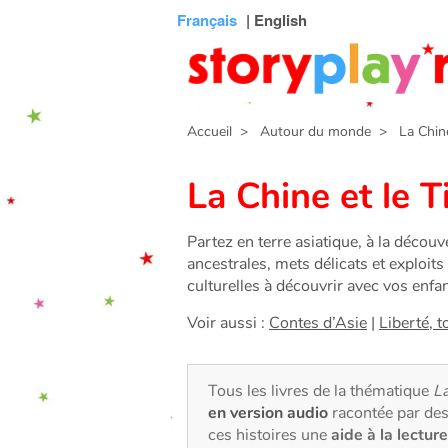
Connexion
Menu
Contenu
Recherche
Bibliothèque
Bas
Français
| English
de
page
Accueil
> Autour du monde
> La Chine 
La Chine et le T
Partez en terre asiatique, à la découv
ancestrales, mets délicats et exploits
culturelles à découvrir avec vos enfan
Voir aussi :
Contes d’Asie
|
Liberté, t
Tous les livres de la thématique
La
en version audio
racontée par des
ces histoires une
aide à la lecture