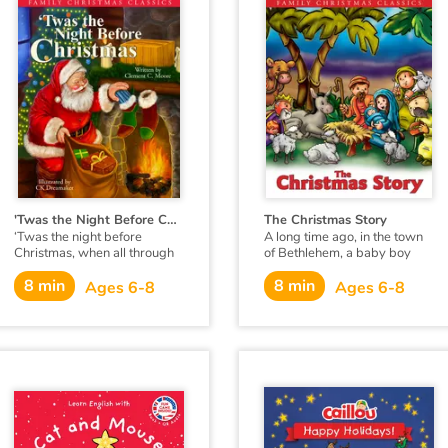
'Twas the Night Before Christmas
The Christmas Story
‘Twas the night before
A long time ago, in the town
Christmas, when all through
of Bethlehem, a baby boy
the house Not a creature was
was born who would change
8 min
8 min
stirring, not even a mouse
the world forever.
Ages 6-8
Ages 6-8