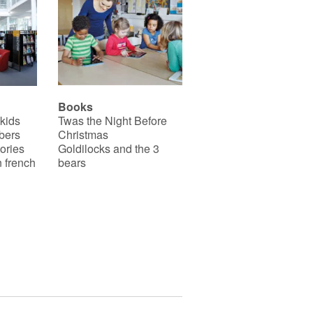
Books
 kids
Twas the Night Before
bers
Christmas
ories
Goldilocks and the 3
 french
bears