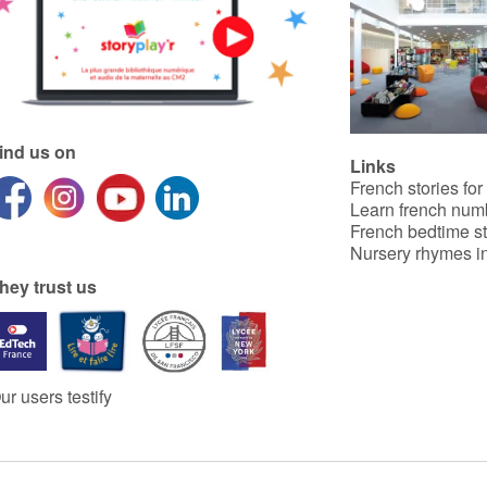
Fêtes !
journée avec un bonhomme
de neige !
Un album festif pour fêter
Noël in English ! Merry
Christmas, Cat and Mouse!
ind us on
Links
French stories for
Learn french num
French bedtime st
Nursery rhymes in
hey trust us
ur users testify