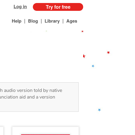
Log in
Try for free
|
|
|
Help
Blog
Library
Ages
h audio version told by native
nciation aid and a version