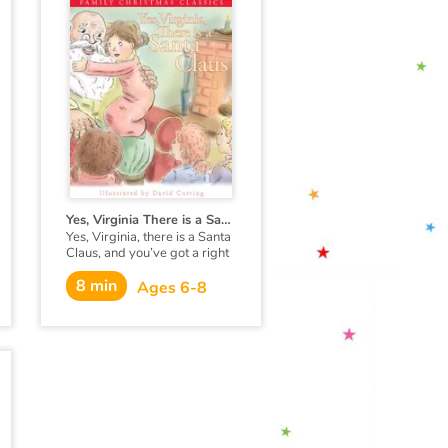
Yes, Virginia There is a Santa Claus
Yes, Virginia, there is a Santa
Claus, and you’ve got a right
to believe. Believe in
8 min
Christmas. Believe in Santa.
Ages 6-8
Believe in the magic of a
holiday season that warms
the hearts of the world
around you.