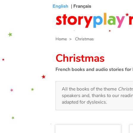
Connexion
Menu
Contenu
Recherche
Bibliothèque
Bas
English
| Français
de
page
Home
> Christmas
Christmas
French books and audio stories for 
All the books of the theme
Christ
speakers and, thanks to our readi
adapted for dyslexics.